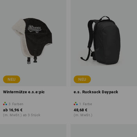
NEU
NEU
Wintermütze e.s.e:pic
e.s. Rucksack Daypack
3
Farben
1
Farbe
ab
16,96 €
48,68 €
(m. MwSt.) ab 3 Stück
(m. MwSt.)