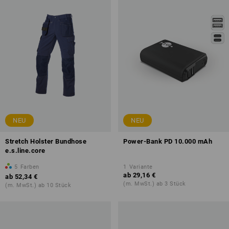
NEU
NEU
Stretch Holster Bundhose
Power-Bank PD 10.000 mAh
e.s.line.core
5
Farben
1
Variante
ab
29,16 €
ab
52,34 €
(m. MwSt.) ab 3 Stück
(m. MwSt.) ab 10 Stück