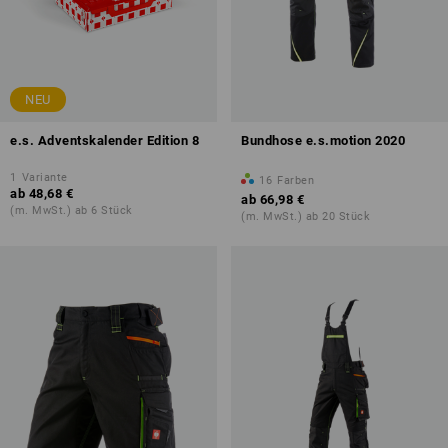
NEU
e.s. Adventskalender Edition 8
Bundhose e.s.motion 2020
1
Variante
16
Farben
ab
48,68 €
ab
66,98 €
(m. MwSt.) ab 6 Stück
(m. MwSt.) ab 20 Stück