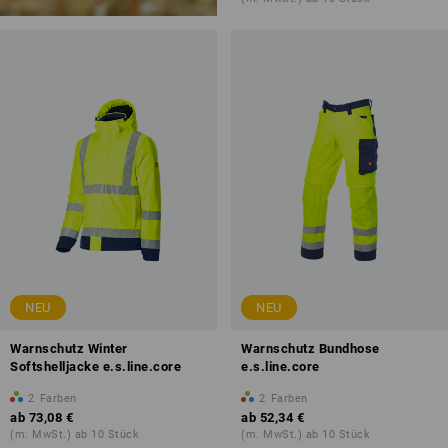
NEU
NEU
Warnschutz Winter
Warnschutz Bundhose
Softshelljacke e.s.line.core
e.s.line.core
2
Farben
2
Farben
ab
73,08 €
ab
52,34 €
(m. MwSt.) ab 10 Stück
(m. MwSt.) ab 10 Stück