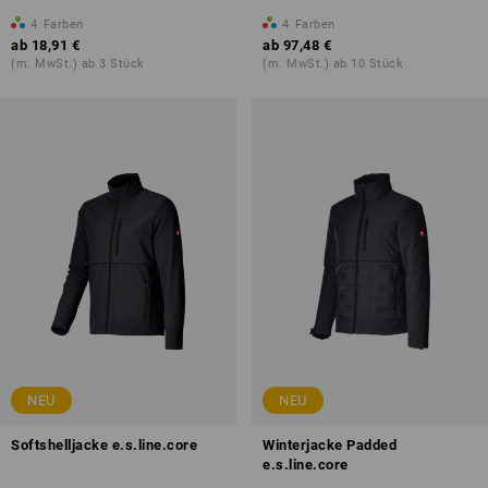
4
Farben
4
Farben
ab
18,91 €
ab
97,48 €
(m. MwSt.) ab 3 Stück
(m. MwSt.) ab 10 Stück
NEU
NEU
Softshelljacke e.s.line.core
Winterjacke Padded
e.s.line.core