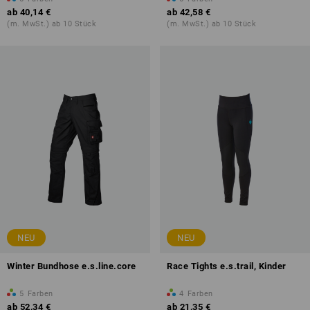
ab
40,14 €
ab
42,58 €
(m. MwSt.) ab 10 Stück
(m. MwSt.) ab 10 Stück
NEU
NEU
Winter Bundhose e.s.line.core
Race Tights e.s.trail, Kinder
5
Farben
4
Farben
ab
52,34 €
ab
21,35 €