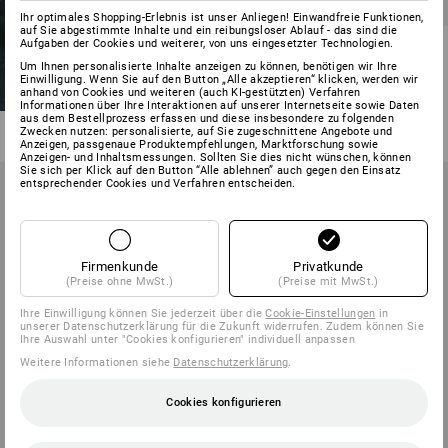
Ihr optimales Shopping-Erlebnis ist unser Anliegen! Einwandfreie Funktionen,
auf Sie abgestimmte Inhalte und ein reibungsloser Ablauf - das sind die
Winter Softshelljacke
Aufgaben der Cookies und weiterer, von uns eingesetzter Technologien.
e.s.motion 2020, Herren
Um Ihnen personalisierte Inhalte anzeigen zu können, benötigen wir Ihre
Einwilligung. Wenn Sie auf den Button „Alle akzeptieren“ klicken, werden wir
anhand von Cookies und weiteren (auch KI-gestützten) Verfahren
15
Farben
Informationen über Ihre Interaktionen auf unserer Internetseite sowie Daten
ab
109,68 €
aus dem Bestellprozess erfassen und diese insbesondere zu folgenden
(m. MwSt.) ab 10 Stück
Zwecken nutzen: personalisierte, auf Sie zugeschnittene Angebote und
Anzeigen, passgenaue Produktempfehlungen, Marktforschung sowie
Anzeigen- und Inhaltsmessungen. Sollten Sie dies nicht wünschen, können
Sie sich per Klick auf den Button “Alle ablehnen” auch gegen den Einsatz
entsprechender Cookies und Verfahren entscheiden.
Firmenkunde
Privatkunde
(Preise ohne MwSt.)
(Preise mit MwSt.)
Ihre Einwilligung können Sie jederzeit über die
Cookie-Einstellungen
in
unserer Datenschutzerklärung für die Zukunft widerrufen. Zudem können Sie
Ihre Auswahl unter "Cookies konfigurieren" individuell anpassen
Weitere Informationen siehe
Datenschutzerklärung
.
Cookies konfigurieren
NEU