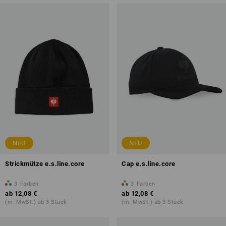
NEU
NEU
Strickmütze e.s.line.core
Cap e.s.line.core
3
Farben
3
Farben
ab
12,08 €
ab
12,08 €
(m. MwSt.) ab 3 Stück
(m. MwSt.) ab 3 Stück