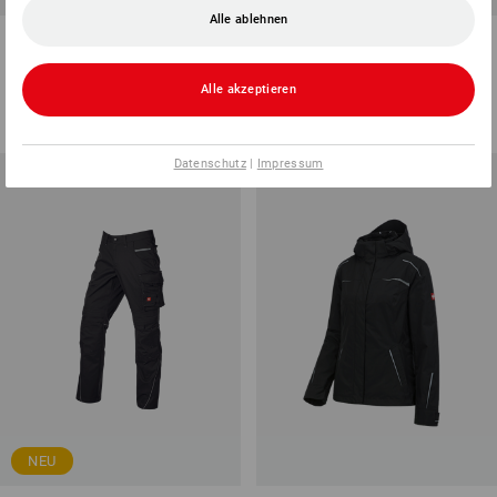
Alle ablehnen
Stretch Bundhose e.s.line.core
Weste e.s.trail
5
Farben
7
Farben
Alle akzeptieren
ab
52,34 €
ab
48,68 €
(m. MwSt.) ab 10 Stück
(m. MwSt.) ab 10 Stück
Datenschutz
|
Impressum
NEU