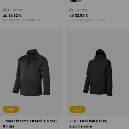
Damen
6
Farben
4
Farben
ab
32,82 €
ab
32,82 €
(m. MwSt.) ab 10 Stück
(m. MwSt.) ab 10 Stück
NEU
NEU
Troyer thermo stretch e.s.trail,
3 in 1 Funktionsjacke
Kinder
e.s.line.core