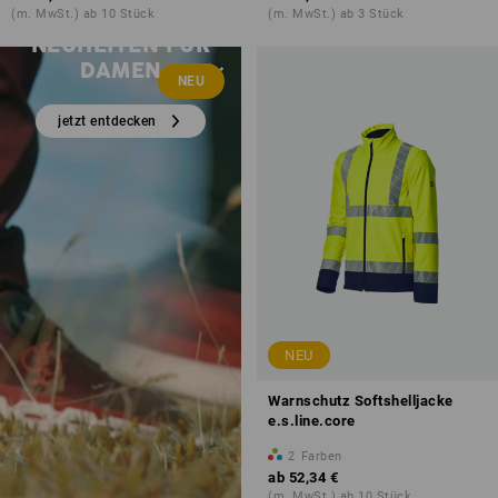
(m. MwSt.) ab 10 Stück
(m. MwSt.) ab 3 Stück
NEUHEITEN FÜR
DAMEN
NEU
jetzt entdecken
NEU
Warnschutz Softshelljacke
e.s.line.core
2
Farben
ab
52,34 €
(m. MwSt.) ab 10 Stück