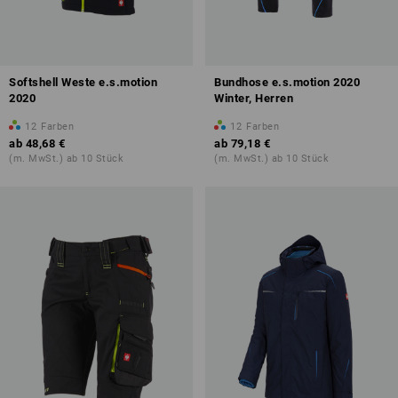
Softshell Weste e.s.motion
Bundhose e.s.motion 2020
2020
Winter, Herren
12
Farben
12
Farben
ab
48,68 €
ab
79,18 €
(m. MwSt.) ab 10 Stück
(m. MwSt.) ab 10 Stück