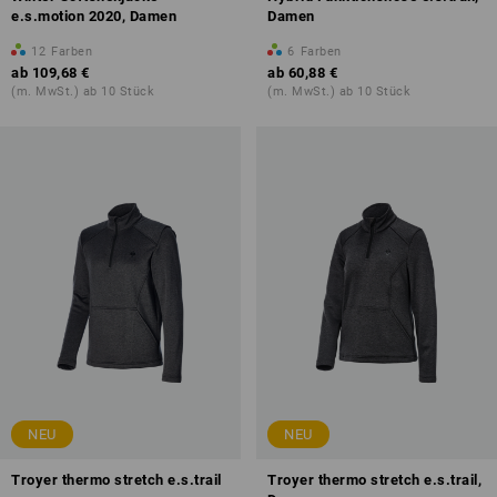
e.s.motion 2020, Damen
Damen
12
Farben
6
Farben
ab
109,68 €
ab
60,88 €
(m. MwSt.) ab 10 Stück
(m. MwSt.) ab 10 Stück
NEU
NEU
Troyer thermo stretch e.s.trail
Troyer thermo stretch e.s.trail,