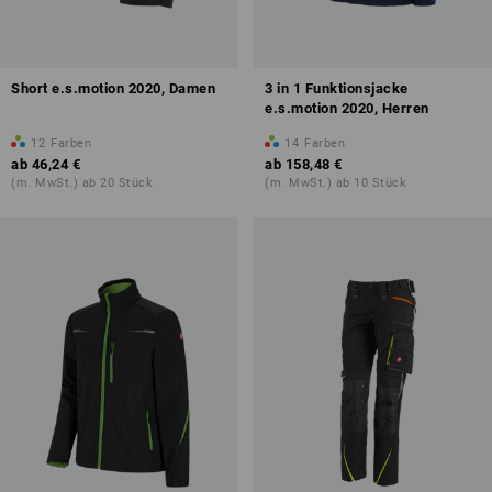
Short e.s.motion 2020, Damen
3 in 1 Funktionsjacke
e.s.motion 2020, Herren
12
Farben
14
Farben
ab
46,24 €
ab
158,48 €
(m. MwSt.) ab 20 Stück
(m. MwSt.) ab 10 Stück