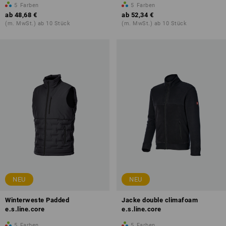
5
Farben
5
Farben
ab
48,68 €
ab
52,34 €
(m. MwSt.) ab 10 Stück
(m. MwSt.) ab 10 Stück
NEU
NEU
Winterweste Padded
Jacke double climafoam
e.s.line.core
e.s.line.core
5
Farben
5
Farben