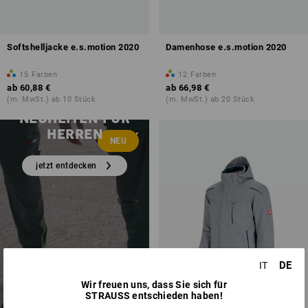
Softshelljacke e.s.motion 2020
Damenhose e.s.motion 2020
15
Farben
12
Farben
ab
60,88 €
ab
66,98 €
(m. MwSt.) ab 10 Stück
(m. MwSt.) ab 20 Stück
NEUHEITEN FÜR
HERREN
NEU
jetzt entdecken
DE
IT
Wir freuen uns, dass Sie sich für
STRAUSS entschieden haben!