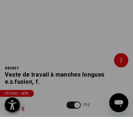
#
85937
Veste de travail à manches longues
e.s.fusion, f.
PROMO
-47
%
89,88 €
TTC
46,79 €
Non livrable