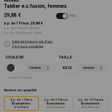
#
8558802
Tablier e.s.fusion, femmes
29,88 €
TTC
à p. de 1 Pièce:
29,88 €
à p. de 3 Pièces:
28,68 €
à p. de 10 Pièces:
27,48 €
Délai de livraison est d'env.
3 à 5 jours ouvrables
COULEUR
TAILLE
XS/S
choisir
choisir
ciment mélange
Remise sur quantité
à p. de 1 Pièce
à p. de 3 Pièces
à p. de 10 Pièces
Économies:
Économies:
Économies:
0
%/
Pièce
4
%/
Pièces
8
%/
Pièces