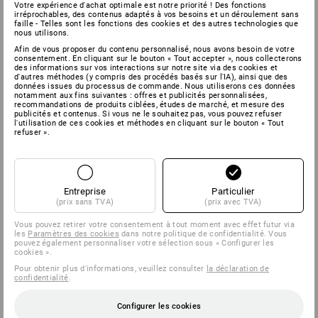
Votre expérience d'achat optimale est notre priorité ! Des fonctions
irréprochables, des contenus adaptés à vos besoins et un déroulement sans
faille - Telles sont les fonctions des cookies et des autres technologies que
nous utilisons.
Afin de vous proposer du contenu personnalisé, nous avons besoin de votre
consentement. En cliquant sur le bouton « Tout accepter », nous collecterons
des informations sur vos interactions sur notre site via des cookies et
d'autres méthodes (y compris des procédés basés sur l'IA), ainsi que des
données issues du processus de commande. Nous utiliserons ces données
notamment aux fins suivantes : offres et publicités personnalisées,
recommandations de produits ciblées, études de marché, et mesure des
publicités et contenus. Si vous ne le souhaitez pas, vous pouvez refuser
l'utilisation de ces cookies et méthodes en cliquant sur le bouton « Tout
refuser ».
Entreprise
Particulier
(prix sans TVA)
(prix avec TVA)
Vous pouvez retirer votre consentement à tout moment avec effet futur via
les
Paramètres des cookies
dans notre politique de confidentialité. Vous
pouvez également personnaliser votre sélection sous « Configurer les
cookies ».
Pour obtenir plus d'informations, veuillez consulter
la déclaration de
confidentialité
.
Configurer les cookies