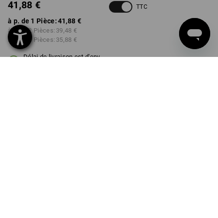
41,88 €
TTC
à p. de 1 Pièce:
41,88 €
à p. de 2 Pièces:
39,48 €
à p. de 6 Pièces:
35,88 €
Délai de livraison est d'env.
3 à 5 jours ouvrables
Remise sur quantité
à p. de 1 Pièce
à p. de 2 Pièces
à p. de 6 Pièces
Économies:
Économies:
Économies:
0
%/
Pièce
6
%/
Pièces
14
%/
Pièces
Pièce
INFORMATIONS SUR LE PRODUIT