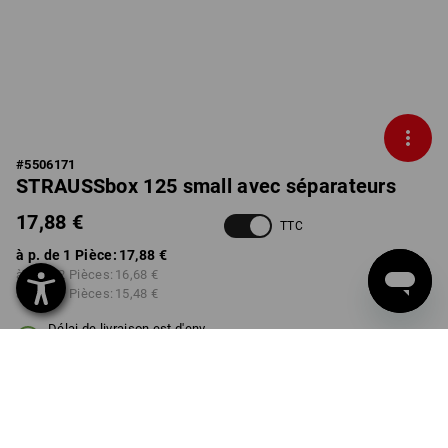
#
5506171
STRAUSSbox 125 small avec séparateurs
17,88 €
TTC
à p. de 1 Pièce:
17,88 €
à p. de 2 Pièces:
16,68 €
à p. de 6 Pièces:
15,48 €
Délai de livraison est d'env.
3 à 5 jours ouvrables
COULEUR
choisir