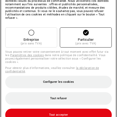
données issues du processus de commande. Nous utiliserons ces données
notamment aux fins suivantes : offres et publicités personnalisées,
recommandations de produits ciblées, études de marché, et mesure des
publicités et contenus. Si vous ne le souhaitez pas, vous pouvez refuser
l'utilisation de ces cookies et méthodes en cliquant sur le bouton « Tout
refuser ».
Entreprise
Particulier
(prix sans TVA)
(prix avec TVA)
Vous pouvez retirer votre consentement à tout moment avec effet futur via
les
Paramètres des cookies
dans notre politique de confidentialité. Vous
pouvez également personnaliser votre sélection sous « Configurer les
cookies ».
Pour obtenir plus d'informations, veuillez consulter
la déclaration de
confidentialité
.
Configurer les cookies
Tout refuser
Tout accepter