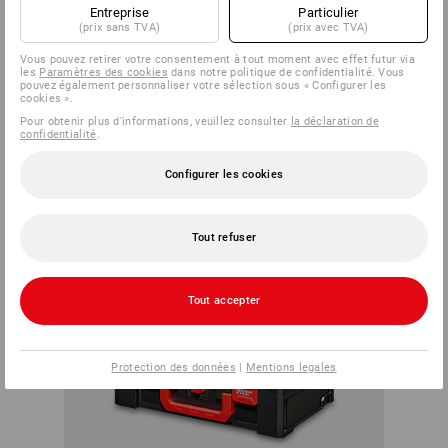
Entreprise
Particulier
moment.
(prix sans TVA)
(prix avec TVA)
TOUJOURS UNE BONNE
Vous pouvez retirer votre consentement à tout moment avec effet futur via
CONNEXION
les
Paramètres des cookies
dans notre politique de confidentialité. Vous
pouvez également personnaliser votre sélection sous « Configurer les
cookies ».
Pour obtenir plus d'informations, veuillez consulter
la déclaration de
confidentialité
.
Configurer les cookies
Tout refuser
Tout accepter
Protection des données
|
Mentions legales