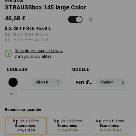
#
5614536
STRAUSSbox 145 large Color
46,68 €
TTC
à p. de 1 Pièce:
46,68 €
à p. de 2 Pièces:
44,28 €
à p. de 6 Pièces:
41,88 €
Délai de livraison est d'env.
3 à 5 jours ouvrables
COULEUR
MODÈLE
vert d'eau
choisir
choisir
noir
Remise sur quantité
à p. de 1 Pièce
à p. de 2 Pièces
à p. de 6 Pièces
Économies:
Économies:
Économies:
0
%/
Pièce
5
%/
Pièces
10
%/
Pièces