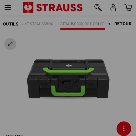
RETOUR    >
OUTILS
AIN
SYSTÈME STRAUSSBOX
STRAUSSBOX BOX COLOR