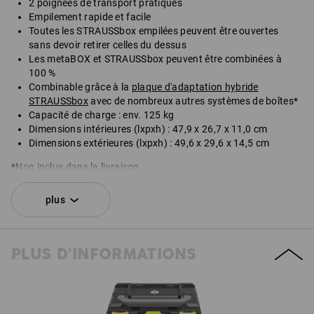
2 poignées de transport pratiques
Empilement rapide et facile
Toutes les STRAUSSbox empilées peuvent être ouvertes
sans devoir retirer celles du dessus
Les metaBOX et STRAUSSbox peuvent être combinées à
100 %
Combinable grâce à la
plaque d'adaptation hybride
STRAUSSbox
avec de nombreux autres systèmes de boîtes*
Capacité de charge : env. 125 kg
Dimensions intérieures (lxpxh) : 47,9 x 26,7 x 11,0 cm
Dimensions extérieures (lxpxh) : 49,6 x 29,6 x 14,5 cm
*Non inclus dans la livraison.
Livré sans contenu.
plus
KIT COMPOSÉ DE :
PLUS D'INFORMATIONS
1
x
STRAUSSbox 145 large N
couleur: noir
1
x
Fermetures STRAUSSbox