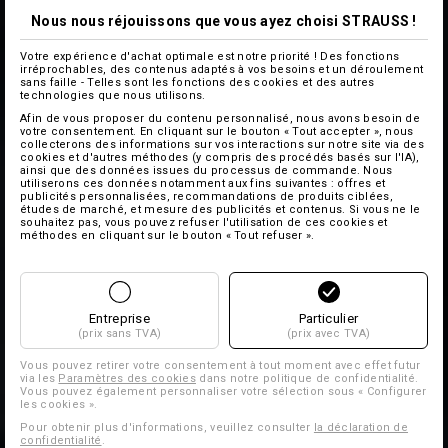
Nous nous réjouissons que vous ayez choisi STRAUSS !
Votre expérience d'achat optimale est notre priorité ! Des fonctions
irréprochables, des contenus adaptés à vos besoins et un déroulement
sans faille - Telles sont les fonctions des cookies et des autres
technologies que nous utilisons.
Afin de vous proposer du contenu personnalisé, nous avons besoin de
votre consentement. En cliquant sur le bouton « Tout accepter », nous
collecterons des informations sur vos interactions sur notre site via des
cookies et d'autres méthodes (y compris des procédés basés sur l'IA),
ainsi que des données issues du processus de commande. Nous
utiliserons ces données notamment aux fins suivantes : offres et
publicités personnalisées, recommandations de produits ciblées,
études de marché, et mesure des publicités et contenus. Si vous ne le
souhaitez pas, vous pouvez refuser l'utilisation de ces cookies et
méthodes en cliquant sur le bouton « Tout refuser ».
Entreprise
Particulier
(prix sans TVA)
(prix avec TVA)
Vous pouvez retirer votre consentement à tout moment avec effet futur
via les
Paramètres des cookies
dans notre politique de confidentialité.
Vous pouvez également personnaliser votre sélection sous « Configurer
les cookies ».
Pour obtenir plus d'informations, veuillez consulter
la déclaration de
confidentialité
.