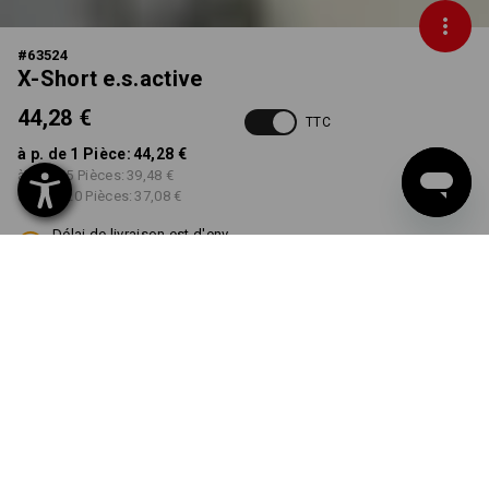
#
63524
X-Short e.s.active
44,28 €
TTC
à p. de 1 Pièce:
44,28 €
à p. de 5 Pièces:
39,48 €
à p. de 20 Pièces:
37,08 €
Délai de livraison est d'env.
10 à 12 jours ouvrables
COULEUR
TAILLE
42
choisir
choisir
kaki / noir
Remise sur quantité
à p. de 1 Pièce
à p. de 5 Pièces
à p. de 20 Pièces