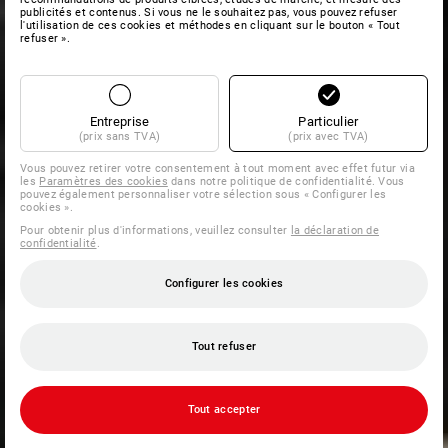
publicités et contenus. Si vous ne le souhaitez pas, vous pouvez refuser
l'utilisation de ces cookies et méthodes en cliquant sur le bouton « Tout
refuser ».
Entreprise
Particulier
(prix sans TVA)
(prix avec TVA)
Vous pouvez retirer votre consentement à tout moment avec effet futur via
les
Paramètres des cookies
dans notre politique de confidentialité. Vous
pouvez également personnaliser votre sélection sous « Configurer les
cookies ».
Pour obtenir plus d'informations, veuillez consulter
la déclaration de
confidentialité
.
Configurer les cookies
Tout refuser
Tout accepter