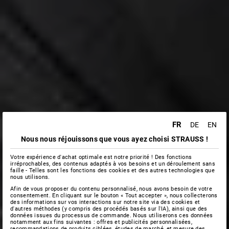
FR
DE
EN
Nous nous réjouissons que vous ayez choisi STRAUSS !
Votre expérience d'achat optimale est notre priorité ! Des fonctions
irréprochables, des contenus adaptés à vos besoins et un déroulement sans
faille - Telles sont les fonctions des cookies et des autres technologies que
nous utilisons.
Afin de vous proposer du contenu personnalisé, nous avons besoin de votre
consentement. En cliquant sur le bouton « Tout accepter », nous collecterons
des informations sur vos interactions sur notre site via des cookies et
d'autres méthodes (y compris des procédés basés sur l'IA), ainsi que des
données issues du processus de commande. Nous utiliserons ces données
notamment aux fins suivantes : offres et publicités personnalisées,
recommandations de produits ciblées, études de marché, et mesure des