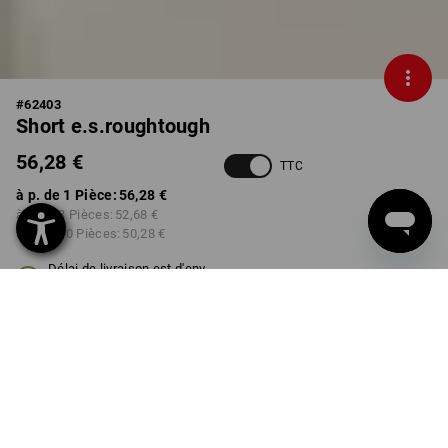
#
62403
Short e.s.roughtough
56,28 €
TTC
à p. de 1 Pièce:
56,28 €
à p. de 3 Pièces:
52,68 €
à p. de 10 Pièces:
50,28 €
Délai de livraison est d'env.
3 à 5 jours ouvrables
COULEUR
TAILLE
40
choisir
choisir
noir