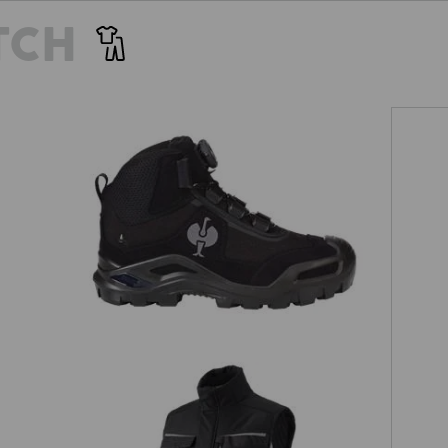
TCH
S3 Chaussures hautes de sécurité
e.s.Kastra II mid