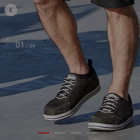
01
/
04