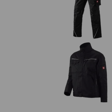
Pantalon à taille élastique e.s.mo
Veste de travail e.s.motion