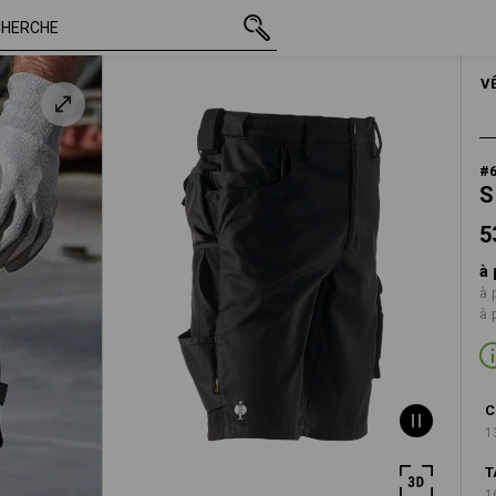
53,88 €
36
TTC
HOM
V
#
S
5
à 
à 
à 
C
1
T
1