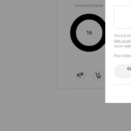
caractéristiques:
16
Vous pouv
des cook
votre sél
Pour obte
Co