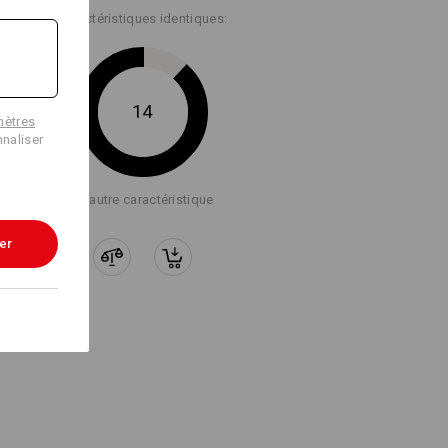
Caractéristiques identiques:
14
mètres
naliser
+1 autre caractéristique
er