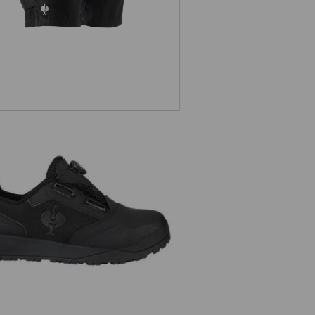
1 Chaussures basses de sécurité
e.s. Nakuru low