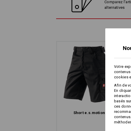
Comparez l'arti
alternatives
No
Votre exp
contenus 
cookies e
Afin de v
En cliqua
interacti
basés sur
ces donné
recommand
Short e.s.​motion
contenus.
méthodes 