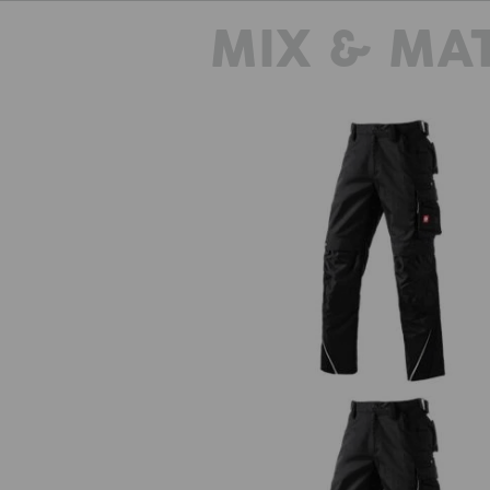
MIX & MA
Pantalon e.s.motion d´hiver