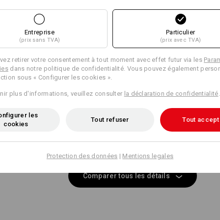
Caractéristiques identiques:
Caractéristiques identiques:
Entreprise
Particulier
(prix sans TVA)
(prix avec TVA)
14
14
ez retirer votre consentement à tout moment avec effet futur via les
Para
ies
dans notre politique de confidentialité. Vous pouvez également person
ection sous « Configurer les cookies ».
nir plus d'informations, veuillez consulter
la déclaration de confidentialité
.
+2 autres caractéristiques
+1 autre caractéristique
nfigurer les
Tout refuser
Tout accept
cookies
Protection des données
|
Mentions legales
Comparer tous les détails