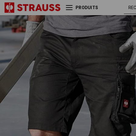
PRODUITS
Short e.s.motion
noir