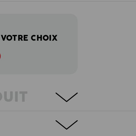
 VOTRE CHOIX
DUIT
TIONNALITÉ TOTALE
olontiers l’impasse sur la longueur, mais
.s.motion se distingue par sa coupe