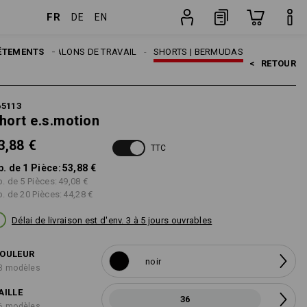
FR
DE
EN
Pièce
MES
ÊTEMENTS
PANTALONS DE TRAVAIL
SHORTS | BERMUDAS
<   
RETOUR
65113
hort e.s.motion
3,88 €
TTC
p. de 1 Pièce:
53,88 €
p. de 5 Pièces:
49,08 €
p. de 20 Pièces:
44,28 €
Délai de livraison est d'env. 3 à 5 jours ouvrables
OULEUR
noir
3 modèles
AILLE
36
6 modèles