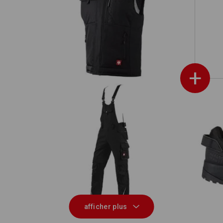
tion
Gilet Softshell e.s.motion
+
S
Salopette e.s.motion
afficher plus