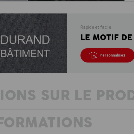
Rapide et facile
LE MOTIF DE
Personnalisez
IONS SUR LE PRO
NFORMATIONS
UNE DEMI LONGUEUR – UNE FONC
Pour les jours chauds, nous faisons v
pas sur la fonctionnalité : le short e