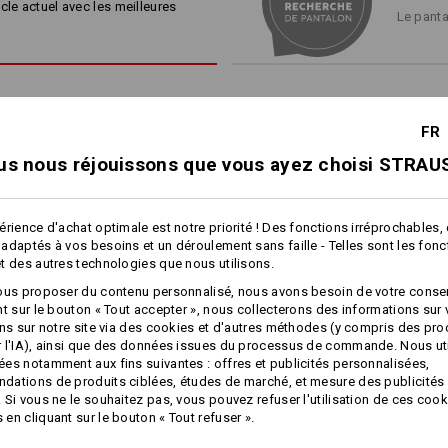
une poche inclinée pour smart
cle actuel avec les meilleures
Le panta
compartiment pour stylos et un
Matière :
Poches assorties
Ceinture assortie
Tissu extérieur
65
%
Polyester
/
35
Conseils d'entretien :
FR
Lavage en machine à 60 °C
us nous réjouissons que vous ayez choisi STRAUS
Séchage en machine
Nettoyage à sec au
perchlorétylène possible
érience d'achat optimale est notre priorité ! Des fonctions irréprochables,
adaptés à vos besoins et un déroulement sans faille - Telles sont les fon
1
t des autres technologies que nous utilisons.
/
3
plus
!!! Article de saison !!! Livraison 
ous proposer du contenu personnalisé, nous avons besoin de votre conse
nt sur le bouton « Tout accepter », nous collecterons des informations sur
ons sur notre site via des cookies et d'autres méthodes (y compris des pr
 l'IA), ainsi que des données issues du processus de commande. Nous ut
es notamment aux fins suivantes : offres et publicités personnalisées,
Personnalisation :
ations de produits ciblées, études de marché, et mesure des publicités 
Short e.s.​motion ten
Short e.s.​motion d'été
 Si vous ne le souhaitez pas, vous pouvez refuser l'utilisation de ces cook
Concevoir soi-
en cliquant sur le bouton « Tout refuser ».
même