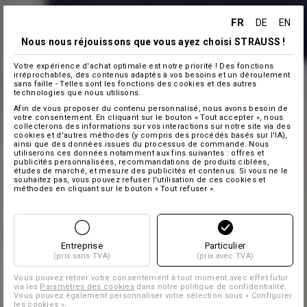
FR
DE
EN
Nous nous réjouissons que vous ayez choisi STRAUSS !
Votre expérience d'achat optimale est notre priorité ! Des fonctions
irréprochables, des contenus adaptés à vos besoins et un déroulement
sans faille - Telles sont les fonctions des cookies et des autres
technologies que nous utilisons.
Afin de vous proposer du contenu personnalisé, nous avons besoin de
votre consentement. En cliquant sur le bouton « Tout accepter », nous
collecterons des informations sur vos interactions sur notre site via des
cookies et d'autres méthodes (y compris des procédés basés sur l'IA),
ainsi que des données issues du processus de commande. Nous
utiliserons ces données notamment aux fins suivantes : offres et
publicités personnalisées, recommandations de produits ciblées,
études de marché, et mesure des publicités et contenus. Si vous ne le
souhaitez pas, vous pouvez refuser l'utilisation de ces cookies et
méthodes en cliquant sur le bouton « Tout refuser ».
Entreprise
Particulier
(prix sans TVA)
(prix avec TVA)
Vous pouvez retirer votre consentement à tout moment avec effet futur
via les
Paramètres des cookies
dans notre politique de confidentialité.
Vous pouvez également personnaliser votre sélection sous « Configurer
les cookies ».