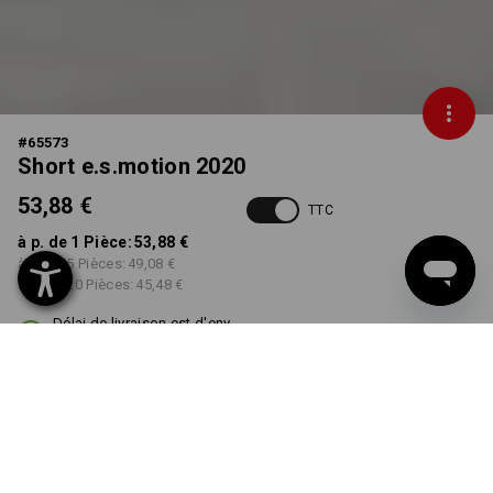
#
65573
Short e.s.motion 2020
53,88 €
TTC
à p. de 1 Pièce:
53,88 €
à p. de 5 Pièces:
49,08 €
à p. de 20 Pièces:
45,48 €
Délai de livraison est d'env.
3 à 5 jours ouvrables
COULEUR
TAILLE
38
choisir
choisir
bleu foncé / atoll