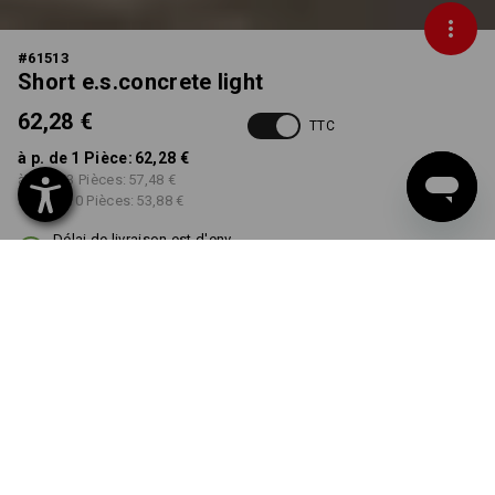
#
61513
Short e.s.concrete light
62,28 €
TTC
à p. de 1 Pièce:
62,28 €
à p. de 3 Pièces:
57,48 €
à p. de 10 Pièces:
53,88 €
Délai de livraison est d'env.
3 à 5 jours ouvrables
COULEUR
TAILLE
42
choisir
choisir
anthracite / gris perle
Remise sur quantité