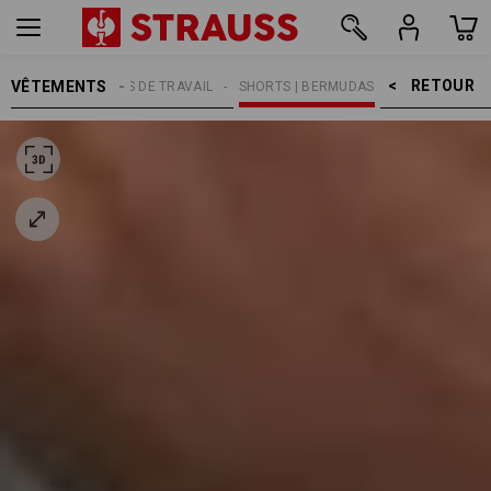
RETOUR    >
VÊTEMENTS
MMES
PANTALONS DE TRAVAIL
SHORTS | BERMUDAS