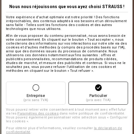
Nous nous réjouissons que vous ayez choisi STRAUSS !
Votre expérience d'achat optimale est notre priorité ! Des fonctions
irréprochables, des contenus adaptés à vos besoins et un déroulement
sans faille - Telles sont les fonctions des cookies et des autres
technologies que nous utilisons.
Afin de vous proposer du contenu personnalisé, nous avons besoin de
votre consentement. En cliquant sur le bouton « Tout accepter », nous
collecterons des informations sur vos interactions sur notre site via des
cookies et d'autres méthodes (y compris des procédés basés sur l'IA),
ainsi que des données issues du processus de commande. Nous
utiliserons ces données notamment aux fins suivantes : offres et
publicités personnalisées, recommandations de produits ciblées,
études de marché, et mesure des publicités et contenus. Si vous ne le
souhaitez pas, vous pouvez refuser l'utilisation de ces cookies et
méthodes en cliquant sur le bouton « Tout refuser ».
Entreprise
Particulier
(prix sans TVA)
(prix avec TVA)
Vous pouvez retirer votre consentement à tout moment avec effet futur
via les
Paramètres des cookies
dans notre politique de confidentialité.
Vous pouvez également personnaliser votre sélection sous « Configurer
les cookies ».
Pour obtenir plus d'informations, veuillez consulter
la déclaration de
confidentialité
.