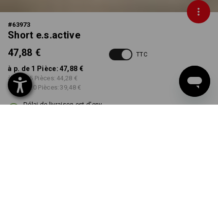
#
63973
Short e.s.active
47,88 €
TTC
à p. de 1 Pièce:
47,88 €
à p. de 5 Pièces:
44,28 €
à p. de 20 Pièces:
39,48 €
Délai de livraison est d'env.
3 à 5 jours ouvrables
COULEUR
TAILLE
38
choisir
choisir
noir / anthracite
Remise sur quantité
à p. de 1 Pièce
à p. de 5 Pièces
à p. de 20 Pièces