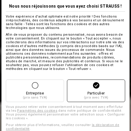
Nous nous réjouissons que vous ayez choisi STRAUSS !
Votre expérience d'achat optimale est notre priorité ! Des fonctions
irréprochables, des contenus adaptés à vos besoins et un déroulement
sans faille - Telles sont les fonctions des cookies et des autres
technologies que nous utilisons.
Afin de vous proposer du contenu personnalisé, nous avons besoin de
votre consentement. En cliquant sur le bouton « Tout accepter », nous
collecterons des informations sur vos interactions sur notre site via des
cookies et d'autres méthodes (y compris des procédés basés sur l'IA),
ainsi que des données issues du processus de commande. Nous
utiliserons ces données notamment aux fins suivantes : offres et
publicités personnalisées, recommandations de produits ciblées,
études de marché, et mesure des publicités et contenus. Si vous ne le
souhaitez pas, vous pouvez refuser l'utilisation de ces cookies et
méthodes en cliquant sur le bouton « Tout refuser ».
Entreprise
Particulier
(prix sans TVA)
(prix avec TVA)
Vous pouvez retirer votre consentement à tout moment avec effet futur
via les
Paramètres des cookies
dans notre politique de confidentialité.
Vous pouvez également personnaliser votre sélection sous « Configurer
les cookies ».
Pour obtenir plus d'informations, veuillez consulter
la déclaration de
confidentialité
.