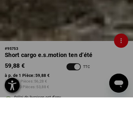
#
95753
Short cargo e.s.motion ten d’été
59,88 €
TTC
à p. de 1 Pièce:
59,88 €
à p. de 3 Pièces:
56,28 €
à p. de 10 Pièces:
53,88 €
Délai de livraison est d'env.
3 à 5 jours ouvrables
COULEUR
TAILLE
42
choisir
choisir