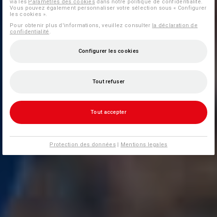
via les
Paramètres des cookies
dans notre politique de confidentialité.
Vous pouvez également personnaliser votre sélection sous « Configurer
les cookies ».
Pour obtenir plus d'informations, veuillez consulter
la déclaration de
confidentialité
.
Configurer les cookies
Tout refuser
Tout accepter
Protection des données
|
Mentions legales