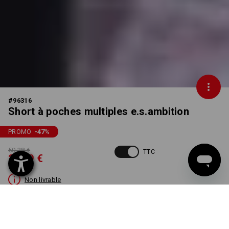
#
96316
Short à poches multiples e.s.ambition
PROMO
-47
%
50,28 €
TTC
26,39 €
Non livrable
COULEUR
TAILLE
44
choisir