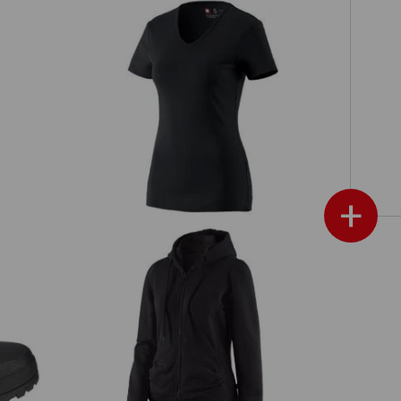
es,
e.s. T-shirt cotton V-Neck, femmes
+
té
e.s. Hoody sweat zippé poly cotton,
femmes