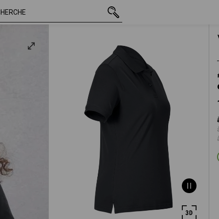
17,88 €
XS
r
TTC