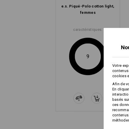
e.s. Piqué-Polo cotton light,
femmes
caractéristiques:
No
9
Votre exp
contenus 
cookies e
Afin de v
En cliqua
interacti
basés sur
ces donné
recommand
contenus.
méthodes 