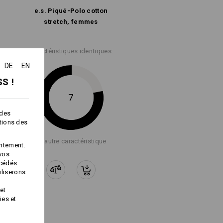
e.s. Piqué-Polo cotton
stretch, femmes
Caractéristiques identiques:
DE
EN
S !
Service de logos
7
 des
ctions des
+1 autre caractéristique
ntement.
 vos
océdés
iliserons
et
ies et