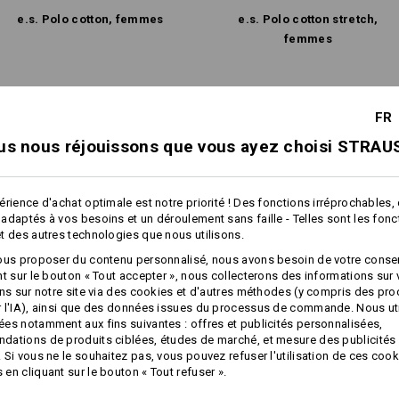
e.s. Polo cotton, femmes
e.s. Polo cotton stretch,
femmes
Caractéristiques identiques:
Caractéristiques identiques:
Personnalisation :
FR
us nous réjouissons que vous ayez choisi STRAUS
Concevoir soi-
même
7
7
érience d'achat optimale est notre priorité ! Des fonctions irréprochables,
adaptés à vos besoins et un déroulement sans faille - Telles sont les fon
t des autres technologies que nous utilisons.
+1 autre caractéristique
+1 autre caractéristique
ous proposer du contenu personnalisé, nous avons besoin de votre conse
nt sur le bouton « Tout accepter », nous collecterons des informations sur
ons sur notre site via des cookies et d'autres méthodes (y compris des pr
 l'IA), ainsi que des données issues du processus de commande. Nous ut
es notamment aux fins suivantes : offres et publicités personnalisées,
ations de produits ciblées, études de marché, et mesure des publicités 
 Si vous ne le souhaitez pas, vous pouvez refuser l'utilisation de ces cook
en cliquant sur le bouton « Tout refuser ».
Comparer tous les détails