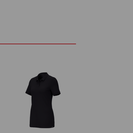
fort particulièrement aéré. La structure
gante, elle réduit également les points de
ne bonne circulation de l'air et un effet
ight – parfait pour des performances
DÉTAILS
blement légère, souple et élégante
 g/m²)
Ne pas javelliser
ux
Repasser à froid