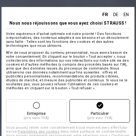
FR
DE
EN
Nous nous réjouissons que vous ayez choisi STRAUSS !
Votre expérience d'achat optimale est notre priorité ! Des fonctions
irréprochables, des contenus adaptés à vos besoins et un déroulement
sans faille - Telles sont les fonctions des cookies et des autres
technologies que nous utilisons.
Afin de vous proposer du contenu personnalisé, nous avons besoin de
votre consentement. En cliquant sur le bouton « Tout accepter », nous
collecterons des informations sur vos interactions sur notre site via des
cookies et d'autres méthodes (y compris des procédés basés sur l'IA),
ainsi que des données issues du processus de commande. Nous
utiliserons ces données notamment aux fins suivantes : offres et
publicités personnalisées, recommandations de produits ciblées,
études de marché, et mesure des publicités et contenus. Si vous ne le
souhaitez pas, vous pouvez refuser l'utilisation de ces cookies et
méthodes en cliquant sur le bouton « Tout refuser ».
Entreprise
Particulier
(prix sans TVA)
(prix avec TVA)
Vous pouvez retirer votre consentement à tout moment avec effet futur
via les
Paramètres des cookies
dans notre politique de confidentialité.
Vous pouvez également personnaliser votre sélection sous « Configurer