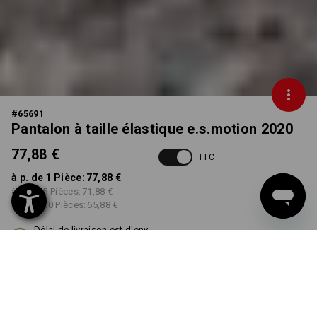
#
65691
Pantalon à taille élastique e.s.motion 2020
77,88 €
TTC
à p. de 1 Pièce:
77,88 €
à p. de 5 Pièces:
71,88 €
à p. de 20 Pièces:
65,88 €
Délai de livraison est d'env.
3 à 5 jours ouvrables
COULEUR
TAILLE
38
choisir
choisir