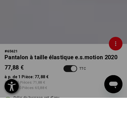
#
65621
Pantalon à taille élastique e.s.motion 2020
77,88 €
TTC
à p. de 1 Pièce:
77,88 €
à p. de 5 Pièces:
71,88 €
à p. de 20 Pièces:
65,88 €
Délai de livraison est d'env.
3 à 5 jours ouvrables
COULEUR
TAILLE