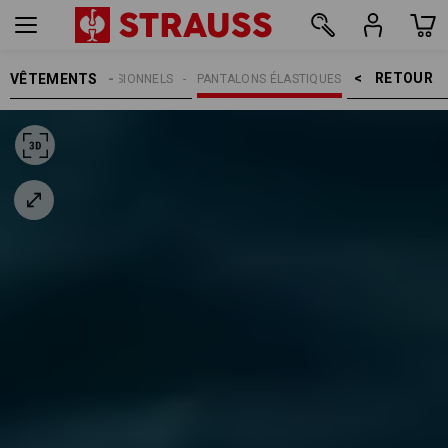
RETOUR    >
VÊTEMENTS
PANTALONS PROFESSIONNELS
PANTALONS ÉLASTIQUES