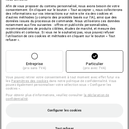
Afin de vous proposer du contenu personnalisé, nous avons besoin de votre
consentement. En cliquant sur le bouton « Tout accepter », nous collecterons
des informations sur vos interactions sur notre site via des cookies et
d'autres méthodes (y compris des procédés basés sur l'IA), ainsi que des
données issues du processus de commande. Nous utiliserons ces données
notamment aux fins suivantes : offres et publicités personnalisées,
recommandations de produits ciblées, études de marché, et mesure des
publicités et contenus. Si vous ne le souhaitez pas, vous pouvez refuser
l'utilisation de ces cookies et méthodes en cliquant sur le bouton « Tout
refuser ».
Entreprise
Particulier
(prix sans TVA)
(prix avec TVA)
Vous pouvez retirer votre consentement à tout moment avec effet futur via
les
Paramètres des cookies
dans notre politique de confidentialité. Vous
pouvez également personnaliser votre sélection sous « Configurer les
cookies ».
Pour obtenir plus d'informations, veuillez consulter
la déclaration de
confidentialité
.
Configurer les cookies
Tout refuser