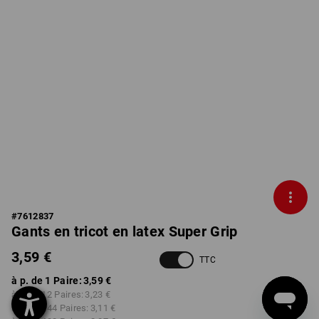
#
7612837
Gants en tricot en latex Super Grip
3,59 €
TTC
à p. de 1 Paire:
3,59 €
à p. de 12 Paires:
3,23 €
à p. de 144 Paires:
3,11 €