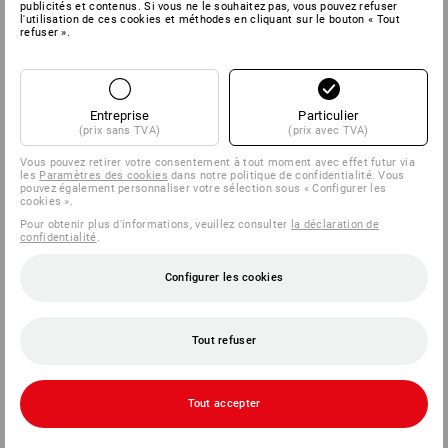
publicités et contenus. Si vous ne le souhaitez pas, vous pouvez refuser
l'utilisation de ces cookies et méthodes en cliquant sur le bouton « Tout
refuser ».
Entreprise
Particulier
(prix sans TVA)
(prix avec TVA)
Vous pouvez retirer votre consentement à tout moment avec effet futur via
les
Paramètres des cookies
dans notre politique de confidentialité. Vous
pouvez également personnaliser votre sélection sous « Configurer les
cookies ».
Pour obtenir plus d'informations, veuillez consulter
la déclaration de
confidentialité
.
Configurer les cookies
Tout refuser
Tout accepter