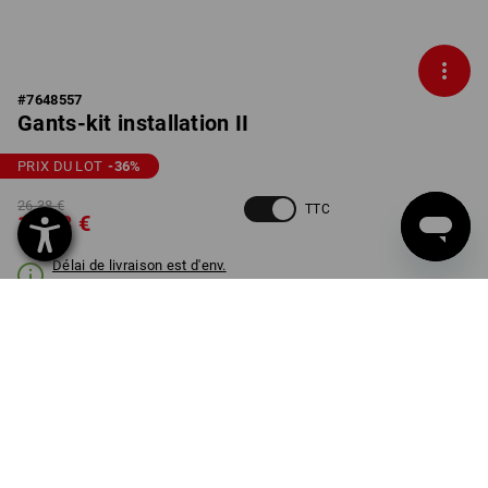
#
7648557
Gants-kit installation II
PRIX DU LOT
-36
%
26,38 €
TTC
16,68 €
Délai de livraison est d'env.
3 à 5 jours ouvrables
TAILLE
7
choisir
Lot