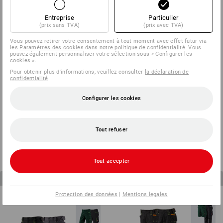
Entreprise
Particulier
(prix sans TVA)
(prix avec TVA)
Vous pouvez retirer votre consentement à tout moment avec effet futur via
les
Paramètres des cookies
dans notre politique de confidentialité. Vous
pouvez également personnaliser votre sélection sous « Configurer les
cookies ».
Pour obtenir plus d'informations, veuillez consulter
la déclaration de
confidentialité
.
Configurer les cookies
KIT POUR HOMMES :pant. de
KIT POUR ENFANTS : Pantalon
travail+short e.s.motion
+ Short e.s.motion
Tout refuser
à p. de
125,76 €
à p. de
59,76 €
(TTC)
(TTC)
Tout accepter
4
articles dans le set
3
articles dans le set
Protection des données
|
Mentions legales