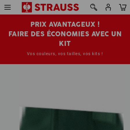
PRIX AVANTAGEUX !
FAIRE DES ÉCONOMIES AVEC UN
KIT
Vos couleurs, vos tailles, vos kits !