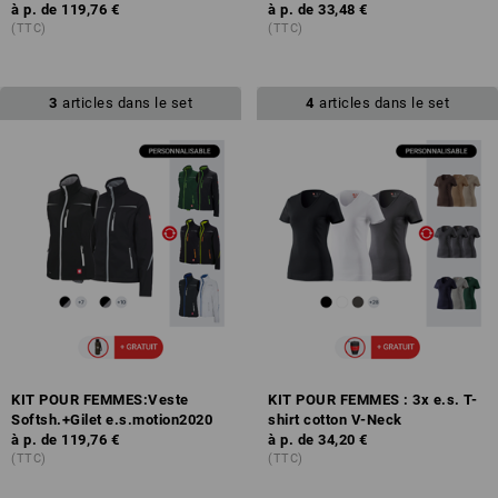
à p. de
119,76 €
à p. de
33,48 €
(TTC)
(TTC)
3
articles dans le set
4
articles dans le set
KIT POUR FEMMES:Veste
KIT POUR FEMMES : 3x e.s. T-
Softsh.+Gilet e.s.motion2020
shirt cotton V-Neck
à p. de
119,76 €
à p. de
34,20 €
(TTC)
(TTC)