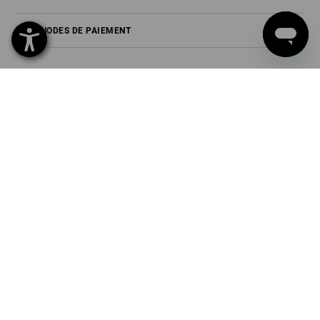
MÉTHODES DE PAIEMENT
Strauss France SAS
44a rue de l'Industrie
67160 Wissembourg
Tél
01 87 44 95 38
Fax
01 87 44 95 40
Mail
info@strauss.fr