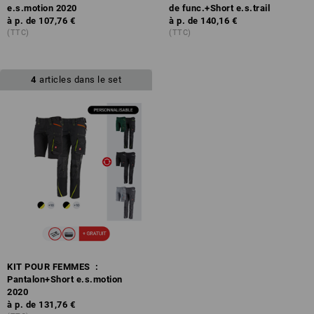
e.s.motion 2020
de func.+Short e.s.trail
à p. de
107,76 €
à p. de
140,16 €
(TTC)
(TTC)
4
articles dans le set
KIT POUR FEMMES :
Pantalon+Short e.s.motion
2020
à p. de
131,76 €