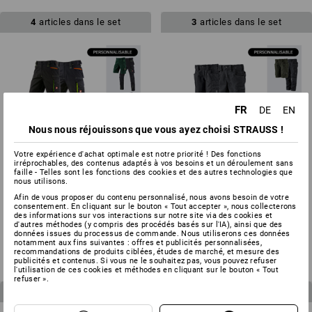
4
articles dans le set
3
articles dans le set
FR
DE
EN
Nous nous réjouissons que vous ayez choisi STRAUSS !
Votre expérience d'achat optimale est notre priorité ! Des fonctions
irréprochables, des contenus adaptés à vos besoins et un déroulement sans
faille - Telles sont les fonctions des cookies et des autres technologies que
nous utilisons.
Afin de vous proposer du contenu personnalisé, nous avons besoin de votre
consentement. En cliquant sur le bouton « Tout accepter », nous collecterons
KIT POUR HOMMES : Pantalon
KIT POUR ENFANTS : Pantalon
des informations sur vos interactions sur notre site via des cookies et
+ short e.s.motion 2020
+ Short e.s.motion ten
d'autres méthodes (y compris des procédés basés sur l'IA), ainsi que des
à p. de
131,76 €
à p. de
76,56 €
données issues du processus de commande. Nous utiliserons ces données
notamment aux fins suivantes : offres et publicités personnalisées,
(TTC)
(TTC)
recommandations de produits ciblées, études de marché, et mesure des
publicités et contenus. Si vous ne le souhaitez pas, vous pouvez refuser
l'utilisation de ces cookies et méthodes en cliquant sur le bouton « Tout
refuser ».
3
articles dans le set
3
articles dans le set