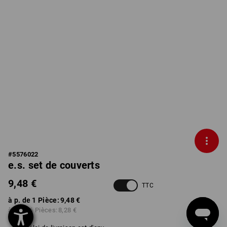
#
5576022
e.s. set de couverts
9,48 €
TTC
à p. de 1 Pièce:
9,48 €
à p. de 6 Pièces:
8,28 €