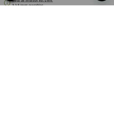
Délai de livraison est d'env.
3 à 5 jours ouvrables
MODÈLE
3 pièces
Remise sur quantité
à p. de 1 Pièce
à p. de 6 Pièces
Économies:
Économies:
0
%/
Pièce
13
%/
Pièces
Pièce
INFORMATIONS SUR LE PRODUIT