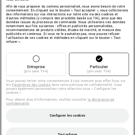
Afin de vous proposer du contenu personnalisé, nous avons besoin de votre
consentement. En cliquant sur le bouton « Tout accepter », nous collecterons
des informations sur vos interactions sur notre site via des cookies et
d'autres méthodes (y compris des procédés basés sur l'IA), ainsi que des
données issues du processus de commande. Nous utiliserons ces données
notamment aux fins suivantes : offres et publicités personnalisées,
recommandations de produits ciblées, études de marché, et mesure des
publicités et contenus. Si vous ne le souhaitez pas, vous pouvez refuser
l'utilisation de ces cookies et méthodes en cliquant sur le bouton « Tout
refuser ».
Entreprise
Particulier
(prix sans TVA)
(prix avec TVA)
Vous pouvez retirer votre consentement à tout moment avec effet futur via
les
Paramètres des cookies
dans notre politique de confidentialité. Vous
pouvez également personnaliser votre sélection sous « Configurer les
cookies ».
Pour obtenir plus d'informations, veuillez consulter
la déclaration de
confidentialité
.
Configurer les cookies
Tout refuser