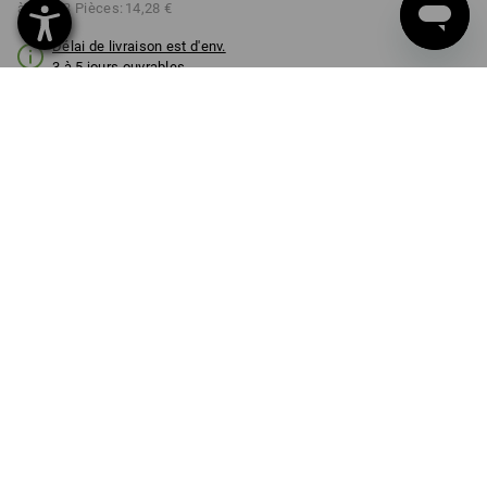
à p. de 3 Pièces:
14,28 €
Délai de livraison est d'env.
3 à 5 jours ouvrables
TAILLE
1l
choisir
Remise sur quantité
à p. de 1 Pièce
à p. de 3 Pièces
Économies:
Économies:
0
%/
Pièce
8
%/
Pièces
Pièce