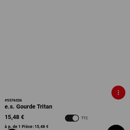
#
5576026
e.s. Gourde Tritan
15,48 €
TTC
à p. de 1 Pièce:
15,48 €