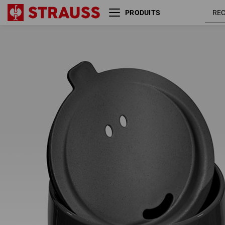
PRODUITS
e.s. Gobelet isolant avec
couvercle, 400 ml