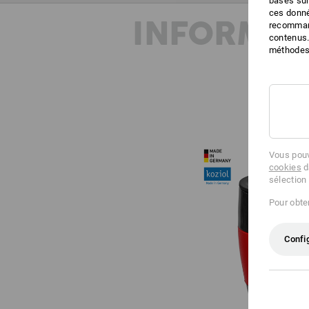
basés sur
ces donné
INFORMAT
recommand
contenus.
méthodes 
Vous pouv
cookies
d
sélection
Pour obten
Confi