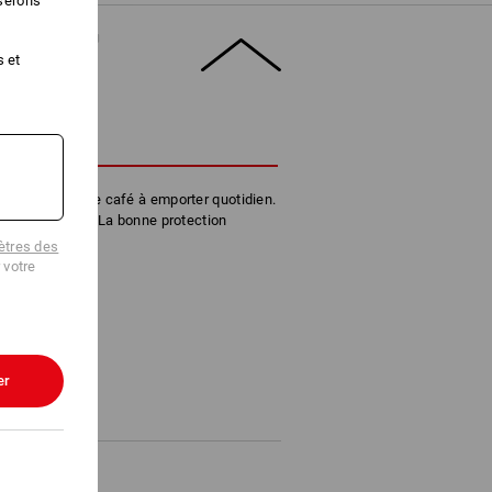
iserons
DUIT
s et
CRIPTION
cience. Pour le café à emporter quotidien.
a rend heureux. La bonne protection
e.
tres des
 votre
er
97 x 97 mm