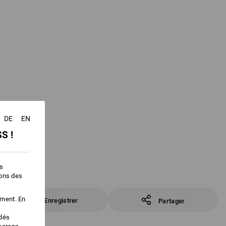
DE
EN
S !
es
ions des
ement. En
Enregistrer
Partager
édés