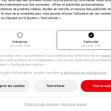
 l'IA), ainsi que des données issues du processus de commande. Nous util
es notamment aux fins suivantes : offres et publicités personnalisées,
IONS SUR LE PRO
ations de produits ciblées, études de marché, et mesure des publicités et
 Si vous ne le souhaitez pas, vous pouvez refuser l'utilisation de ces cookie
en cliquant sur le bouton « Tout refuser ».
DES
Entreprise
Particulier
Déguster un café en ayant bonne cons
(prix sans TVA)
(prix avec TVA)
C’est bon pour l’environnement et cel
thermique garantit un confort agréabl
ez retirer votre consentement à tout moment avec effet futur via les
Paramè
ans notre politique de confidentialité. Vous pouvez également personnaliser
tenue parfaite du couvercle
 sous « Configurer les cookies ».
incassable
Protection thermique optimale
ir plus d'informations, veuillez consulter
la déclaration de confidentialité
.
facile à nettoyer
Volume : 400 ml
adapté au lave-vaisselle
gurer les cookies
Tout refuser
Tout accept
Dimensions : (h x l x L) 120 x 
Protection des données
|
Mentions legales