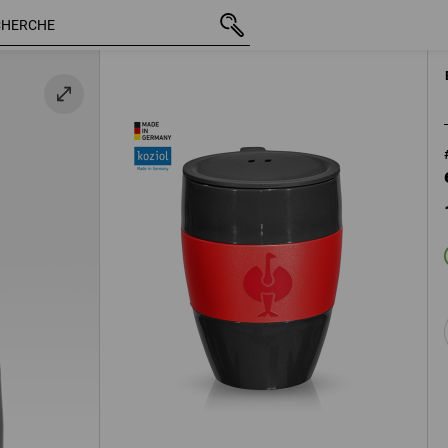
11,88 €
TTC