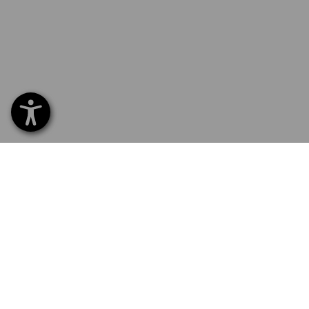
SERVICE 01 87 44 95 38
SERVI
Home
Livrais
INSCRIPTION À LA NEWSLETTER
Echang
Règlem