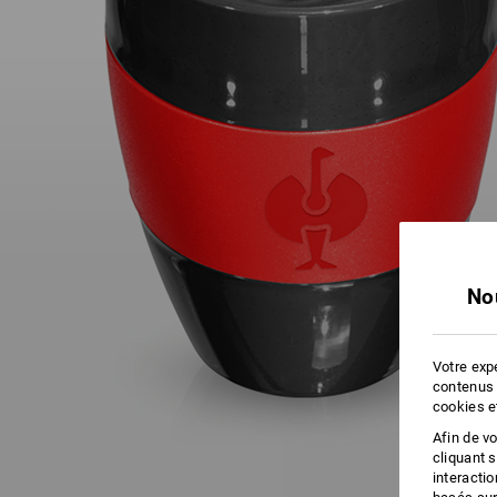
No
Votre expé
contenus 
cookies e
Afin de v
cliquant 
interacti