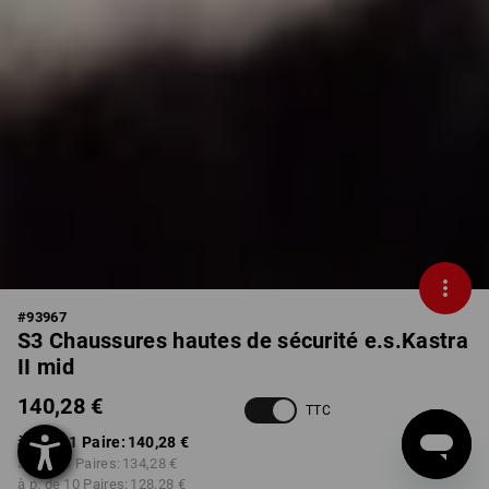
#
93967
S3 Chaussures hautes de sécurité e.s.Kastra
II mid
140,28 €
TTC
à p. de 1 Paire:
140,28 €
à p. de 3 Paires:
134,28 €
à p. de 10 Paires:
128,28 €