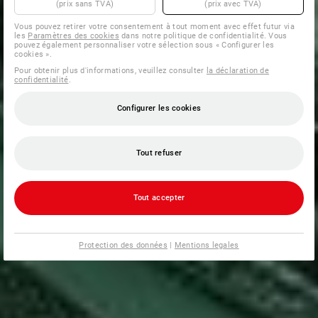
(prix sans TVA)
(prix avec TVA)
Vous pouvez retirer votre consentement à tout moment avec effet futur via
les
Paramètres des cookies
dans notre politique de confidentialité. Vous
pouvez également personnaliser votre sélection sous « Configurer les
cookies ».
Pour obtenir plus d'informations, veuillez consulter
la déclaration de
confidentialité
.
Configurer les cookies
Tout refuser
Tout accepter
Protection des données
|
Mentions legales