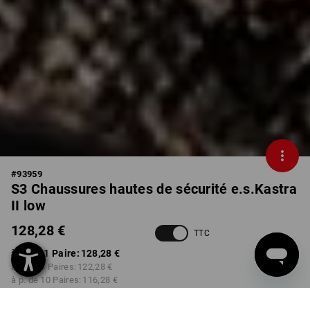
#
93959
S3 Chaussures hautes de sécurité e.s.Kastra
II low
128,28 €
TTC
à p. de 1 Paire:
128,28 €
à p. de 3 Paires:
122,28 €
à p. de 10 Paires:
116,28 €
Délai de livraison est d'env.