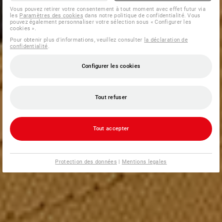
Vous pouvez retirer votre consentement à tout moment avec effet futur via
les
Paramètres des cookies
dans notre politique de confidentialité. Vous
pouvez également personnaliser votre sélection sous « Configurer les
cookies ».
Pour obtenir plus d'informations, veuillez consulter
la déclaration de
confidentialité
.
Configurer les cookies
Tout refuser
Tout accepter
Protection des données
|
Mentions legales