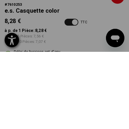
#
7610253
e.s. Casquette color
8,28 €
TTC
à p. de 1 Pièce:
8,28 €
à p. de 5 Pièces:
7,56 €
à p. de 20 Pièces:
7,07 €
Délai de livraison est d'env.
3 à 5 jours ouvrables
COULEUR
choisir
rouge / noir
Remise sur quantité
à p. de 1 Pièce
à p. de 5 Pièces
à p. de 20 Pièces
Économies:
Économies:
Économies:
0
%/
Pièce
9
%/
Pièces
15
%/
Pièces