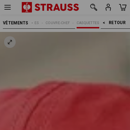
RETOUR    >
VÊTEMENTS
MMES
ACCESSOIRES
COUVRE-CHEF
CASQUETTES