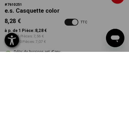
#
7610251
e.s. Casquette color
8,28 €
TTC
à p. de 1 Pièce:
8,28 €
à p. de 5 Pièces:
7,56 €
à p. de 20 Pièces:
7,07 €
Délai de livraison est d'env.
3 à 5 jours ouvrables
COULEUR
choisir
vert / noir
Remise sur quantité
à p. de 1 Pièce
à p. de 5 Pièces
à p. de 20 Pièces
Économies:
Économies:
Économies:
0
%/
Pièce
9
%/
Pièces
15
%/
Pièces