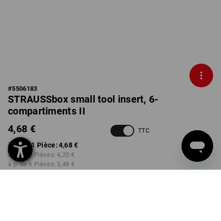
#
5506183
STRAUSSbox small tool insert, 6-
compartiments II
4,68 €
TTC
à p. de 1 Pièce:
4,68 €
à p. de 2 Pièces:
4,20 €
à p. de 6 Pièces:
3,48 €
Délai de livraison est d'env.
3 à 5 jours ouvrables