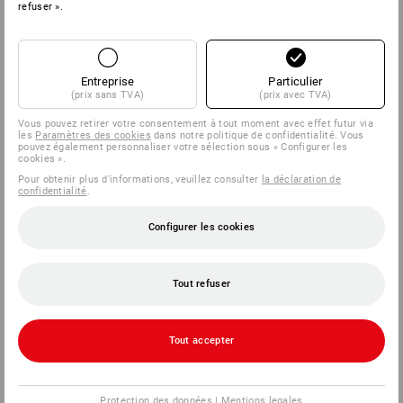
refuser ».
Entreprise
Particulier
(prix sans TVA)
(prix avec TVA)
Vous pouvez retirer votre consentement à tout moment avec effet futur via
les
Paramètres des cookies
dans notre politique de confidentialité. Vous
pouvez également personnaliser votre sélection sous « Configurer les
cookies ».
Pour obtenir plus d'informations, veuillez consulter
la déclaration de
confidentialité
.
Configurer les cookies
Tout refuser
Tout accepter
Protection des données
|
Mentions legales