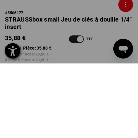
#
5506177
STRAUSSbox small Jeu de clés à douille 1/4"
insert
35,88 €
TTC
à p. de 1 Pièce:
35,88 €
à p. de 2 Pièces:
29,88 €
à p. de 6 Pièces:
23,88 €
Délai de livraison est d'env.
3 à 5 jours ouvrables
Remise sur quantité
à p. de 1 Pièce
à p. de 2 Pièces
à p. de 6 Pièces
Économies:
Économies:
Économies:
0
%/
Pièce
17
%/
Pièces
33
%/
Pièces