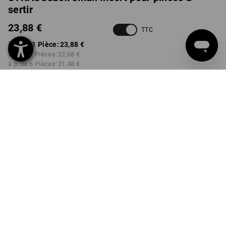
sertir
23,88 €
TTC
à p. de 1 Pièce:
23,88 €
à p. de 2 Pièces:
22,68 €
à p. de 6 Pièces:
21,48 €
Délai de livraison est d'env.
3 à 5 jours ouvrables
Remise sur quantité
à p. de 1 Pièce
à p. de 2 Pièces
à p. de 6 Pièces
Économies:
Économies:
Économies:
0
%/
Pièce
5
%/
Pièces
10
%/
Pièces
Pièce