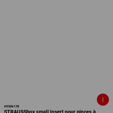
#
5506178
STRAUSSbox small Insert pour pinces à