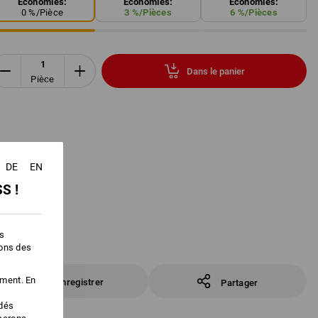
Économies:
Économies:
Économies:
0
%/
Pièce
3
%/
Pièces
6
%/
Pièces
Dans le panier
Pièce
DE
EN
S !
es
ions des
ement. En
Enregistrer
Partager
édés