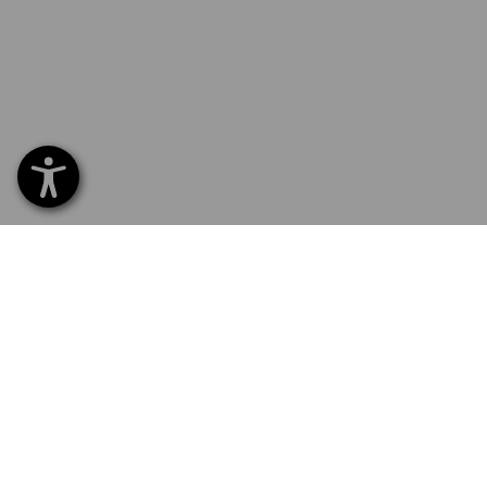
SERVICE 01 87 44 95 38
SERVI
Home
Livrais
INSCRIPTION À LA NEWSLETTER
Echang
Règlem