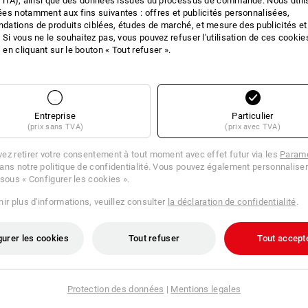
 l'IA), ainsi que des données issues du processus de commande. Nous util
es notamment aux fins suivantes : offres et publicités personnalisées,
IONS SUR LE PRO
ations de produits ciblées, études de marché, et mesure des publicités et
 Si vous ne le souhaitez pas, vous pouvez refuser l'utilisation de ces cookie
en cliquant sur le bouton « Tout refuser ».
DESCRIPTION
Entreprise
Particulier
Panneau à outils pour couvercl
(prix sans TVA)
(prix avec TVA)
Panneau à outils amovible avec
poches différentes et boucles à
ez retirer votre consentement à tout moment avec effet futur via les
Paramè
Forme ultra profonde pour les g
ans notre politique de confidentialité. Vous pouvez également personnaliser
 sous « Configurer les cookies ».
Convient pour :
ir plus d'informations, veuillez consulter
la déclaration de confidentialité
.
STRAUSSbox 145 midi+
gurer les cookies
Tout refuser
Tout accept
Protection des données
|
Mentions legales