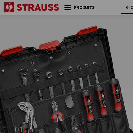
PRODUITS
Panneau à outils lot de 2
STRAUSSbox midi+
01
/
03