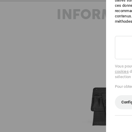
basés sur
ces donné
INFORMAT
recommand
contenus.
méthodes 
Vous pouv
cookies
d
sélection
Pour obten
Confi