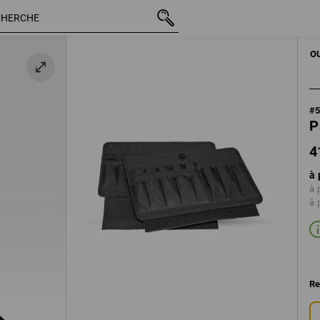
41,88 €
TTC
OUTILS À MAIN
O
#
P
4
à 
à 
à 
Re