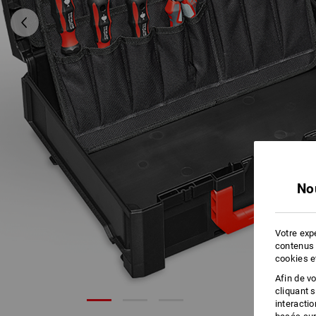
No
Votre expé
contenus 
cookies e
Afin de v
cliquant 
interacti