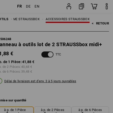
FR
DE
EN
Pièce
UTILS
SYSTÈME STRAUSSBOX
ACCESSOIRES STRAUSSBOX
<   
RETOUR
5506248
anneau à outils lot de 2 STRAUSSbox midi+
1,88 €
TTC
p. de 1 Pièce:
41,88 €
p. de 2 Pièces:
40,68 €
p. de 6 Pièces:
39,48 €
Délai de livraison est d'env. 3 à 5 jours ouvrables
mise sur quantité
à p. de 1 Pièce
à p. de 2 Pièces
à p. de 6 Pièces