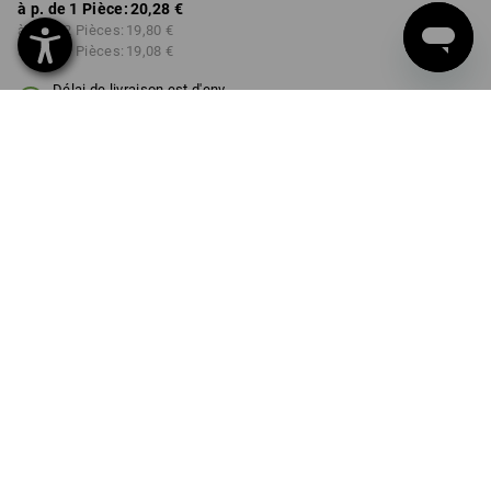
à p. de 1 Pièce:
20,28 €
à p. de 2 Pièces:
19,80 €
à p. de 6 Pièces:
19,08 €
Délai de livraison est d'env.
3 à 5 jours ouvrables
Remise sur quantité
à p. de 1 Pièce
à p. de 2 Pièces
à p. de 6 Pièces
Économies:
Économies:
Économies:
0
%/
Pièce
2
%/
Pièces
6
%/
Pièces
Pièce
INFORMATIONS SUR LE PRODUIT