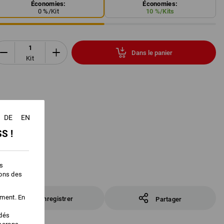
Économies:
Économies:
0
%/
Kit
10
%/
Kits
Dans le panier
Kit
DE
EN
S !
es
ions des
ement. En
Enregistrer
Partager
édés