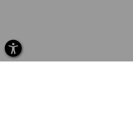
SERVICE 01 87 44 95 38
SERVI
Home
Livrais
INSCRIPTION À LA NEWSLETTER
Echang
Règlem