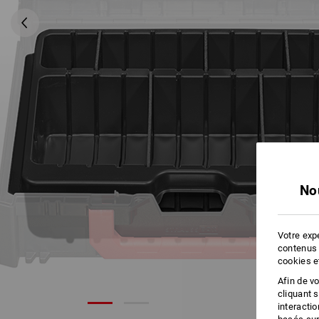
No
Votre expé
contenus 
cookies e
Afin de v
cliquant 
interacti