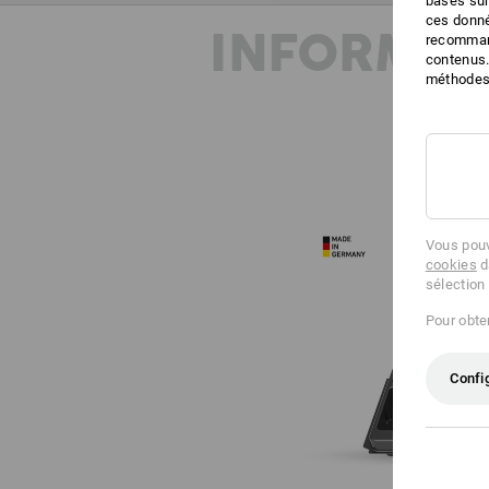
basés sur
ces donné
INFORMAT
recommand
contenus.
méthodes 
Vous pouv
cookies
d
sélection
Pour obten
Confi