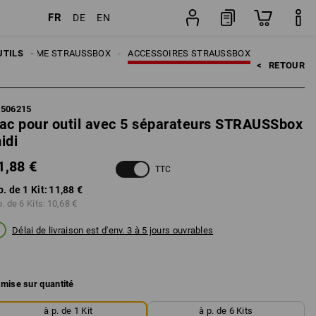
FR
DE
EN
Kit
UTILS
SYSTÈME STRAUSSBOX
ACCESSOIRES STRAUSSBOX
<   
RETOUR
5506215
ac pour outil avec 5 séparateurs STRAUSSbox
idi
1,88 €
TTC
p. de 1 Kit:
11,88 €
p. de 6 Kits:
10,68 €
Délai de livraison est d'env. 3 à 5 jours ouvrables
mise sur quantité
à p. de 1 Kit
à p. de 6 Kits