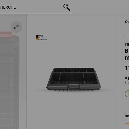
11,88 €
TTC
OUTILS À MAIN
O
#
B
m
1
à 
à 
Re