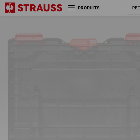
PRODUITS
Bac pour outil avec 5
séparateurs STRAUSSbox midi
01
/
02