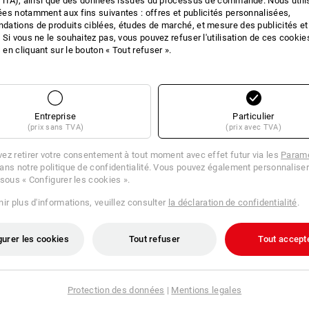
 l'IA), ainsi que des données issues du processus de commande. Nous util
es notamment aux fins suivantes : offres et publicités personnalisées,
IONS SUR LE PRO
ations de produits ciblées, études de marché, et mesure des publicités et
 Si vous ne le souhaitez pas, vous pouvez refuser l'utilisation de ces cookie
en cliquant sur le bouton « Tout refuser ».
DESCRIPTION
Entreprise
Particulier
Complément adapté
pour STRA
(prix sans TVA)
(prix avec TVA)
2 compartiments divisibles de 
pièces, 1 grand compartiment u
ez retirer votre consentement à tout moment avec effet futur via les
Paramè
5 séparateurs pour une divisio
ans notre politique de confidentialité. Vous pouvez également personnaliser
L'outil peut être placé facile
 sous « Configurer les cookies ».
Parfait en association avec le
ir plus d'informations, veuillez consulter
la déclaration de confidentialité
.
le film de recouvrement pour mid
avec 3 petits et 2 grands sépa
gurer les cookies
Tout refuser
Tout accept
Protection des données
|
Mentions legales