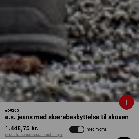
#
60205
e.s. jeans med skærebeskyttelse til skoven
1.448,75 kr.
med moms
ekskl. forsendelsesomkostninger