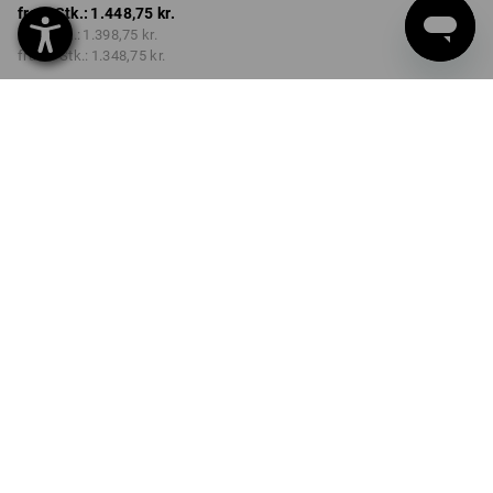
fra 1 Stk.:
1.448,75 kr.
fra 3 Stk.:
1.398,75 kr.
fra 10 Stk.:
1.348,75 kr.
Leveringstid ca. 3-6
hverdage
FARVE
STØRRELSE
C46
vælg
stonewashed
Mængderabat
fra 1 Stk.
fra 3 Stk.
fra 10 Stk.
Besparelser:
Besparelser:
Besparelser:
0
%/
Stk.
3
%/
Stk.
7
%/
Stk.
Stk.