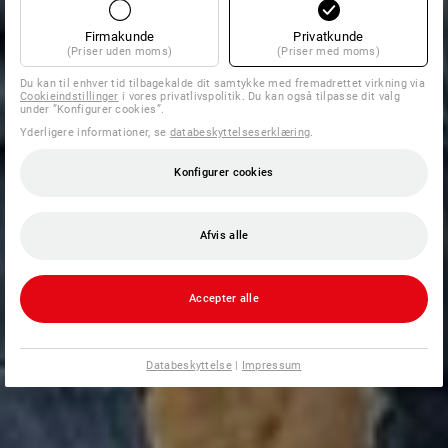
Firmakunde
Privatkunde
(Priser uden moms)
(Priser med moms)
Du kan til enhver tid tilbagekalde dit samtykke med fremadrettet virkning via
Cookieindstillinger
i vores privatlivspolitik. Du kan også tilpasse dit valg
under ”Konfigurer cookies”.
Yderligere informationer, se
databeskyttelseserklæring
.
Konfigurer cookies
Afvis alle
Accepter alle
Databeskyttelse
|
Impressum