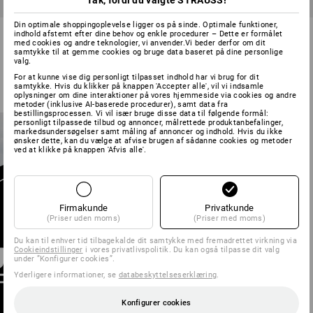
Tak, fordi du valgte STRAUSS!
Din optimale shoppingoplevelse ligger os på sinde. Optimale funktioner,
e.s. Funktionsjakke CI, damer
Regnjakke e.s.motion 2020
indhold afstemt efter dine behov og enkle procedurer – Dette er formålet
superflex, damer
med cookies og andre teknologier, vi anvender.Vi beder derfor om dit
samtykke til at gemme cookies og bruge data baseret på dine personlige
valg.
4
farver
1
farve
For at kunne vise dig personligt tilpasset indhold har vi brug for dit
fra
498,75 kr.
fra
548,75 kr.
samtykke. Hvis du klikker på knappen 'Accepter alle', vil vi indsamle
(med moms) fra 10 Stk.
(med moms) fra 10 Stk.
oplysninger om dine interaktioner på vores hjemmeside via cookies og andre
metoder (inklusive AI-baserede procedurer), samt data fra
bestillingsprocessen. Vi vil især bruge disse data til følgende formål:
personligt tilpassede tilbud og annoncer, målrettede produktanbefalinger,
markedsundersøgelser samt måling af annoncer og indhold. Hvis du ikke
ønsker dette, kan du vælge at afvise brugen af sådanne cookies og metoder
ved at klikke på knappen 'Afvis alle'.
Firmakunde
Privatkunde
(Priser uden moms)
(Priser med moms)
FIND JAKKE I
Du kan til enhver tid tilbagekalde dit samtykke med fremadrettet virkning via
STEDET FOR AT
Cookieindstillinger
i vores privatlivspolitik. Du kan også tilpasse dit valg
under ”Konfigurer cookies”.
SØGE
Yderligere informationer, se
databeskyttelseserklæring
.
til Jakkefinder
Konfigurer cookies