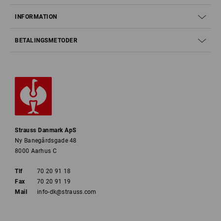
INFORMATION
BETALINGSMETODER
Strauss Danmark ApS
Ny Banegårdsgade 48
8000 Aarhus C
Tlf
70 20 91 18
Fax
70 20 91 19
Mail
info-dk@strauss.com