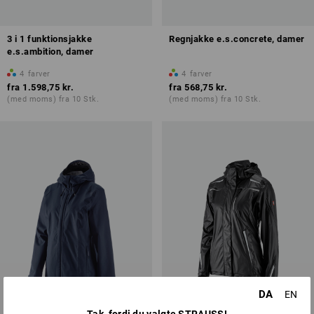
3 i 1 funktionsjakke
Regnjakke e.s.concrete, damer
e.s.ambition, damer
4
farver
4
farver
fra
1.598,75 kr.
fra
568,75 kr.
(med moms) fra 10 Stk.
(med moms) fra 10 Stk.
DA
EN