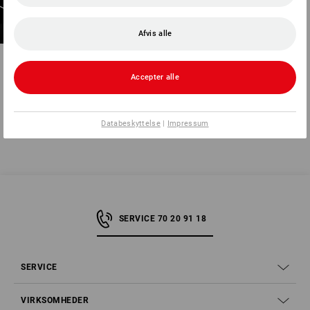
Afvis alle
Accepter alle
Du har allerede set 6 af 6 varer.
Databeskyttelse
|
Impressum
SERVICE 70 20 91 18
SERVICE
VIRKSOMHEDER