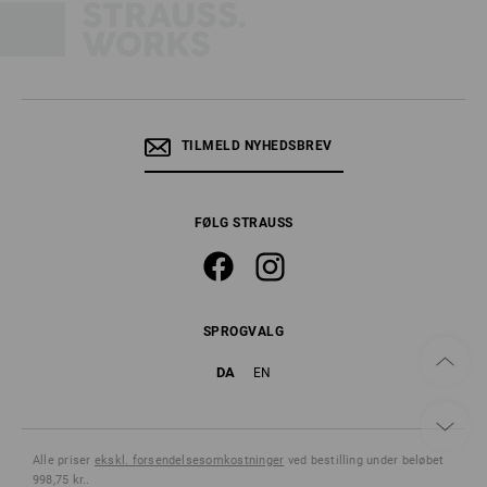
TILMELD NYHEDSBREV
FØLG STRAUSS
SPROGVALG
DA
EN
Alle priser
ekskl. forsendelsesomkostninger
ved bestilling under beløbet
998,75 kr..