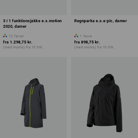
3 i 1 funktionsjakke e.s.motion
Regnparka e.s.e:pic, damer
2020, damer
12
farver
1
farve
fra
1.298,75 kr.
fra
898,75 kr.
(med moms) fra 10 Stk.
(med moms) fra 10 Stk.