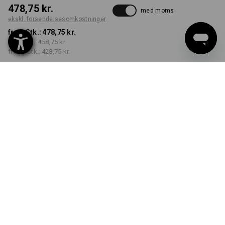
478,75 kr.
med moms
ekskl. forsendelsesomkostninger
fra 1 Stk.:
478,75 kr.
fra 3 Stk.:
458,75 kr.
fra 10 Stk.:
428,75 kr.
Leveringstid ca. 3-6
hverdage
FARVE
STØRRELSE
S
vælg
vælg
bordeaux
Mængderabat
fra 1 Stk.
fra 3 Stk.
fra 10 Stk.
Besparelser:
Besparelser:
Besparelser:
0
%/
Stk.
4
%/
Stk.
10
%/
Stk.