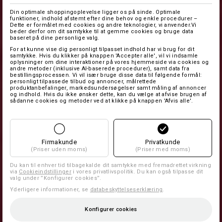
Din optimale shoppingoplevelse ligger os på sinde. Optimale
funktioner, indhold afstemt efter dine behov og enkle procedurer –
Dette er formålet med cookies og andre teknologier, vi anvender.Vi
beder derfor om dit samtykke til at gemme cookies og bruge data
baseret på dine personlige valg.
For at kunne vise dig personligt tilpasset indhold har vi brug for dit
samtykke. Hvis du klikker på knappen 'Accepter alle', vil vi indsamle
oplysninger om dine interaktioner på vores hjemmeside via cookies og
andre metoder (inklusive AI-baserede procedurer), samt data fra
bestillingsprocessen. Vi vil især bruge disse data til følgende formål:
personligt tilpassede tilbud og annoncer, målrettede
produktanbefalinger, markedsundersøgelser samt måling af annoncer
og indhold. Hvis du ikke ønsker dette, kan du vælge at afvise brugen af
sådanne cookies og metoder ved at klikke på knappen 'Afvis alle'.
Firmakunde
Privatkunde
(Priser uden moms)
(Priser med moms)
Du kan til enhver tid tilbagekalde dit samtykke med fremadrettet virkning
via
Cookieindstillinger
i vores privatlivspolitik. Du kan også tilpasse dit
valg under ”Konfigurer cookies”.
Yderligere informationer, se
databeskyttelseserklæring
.
Konfigurer cookies