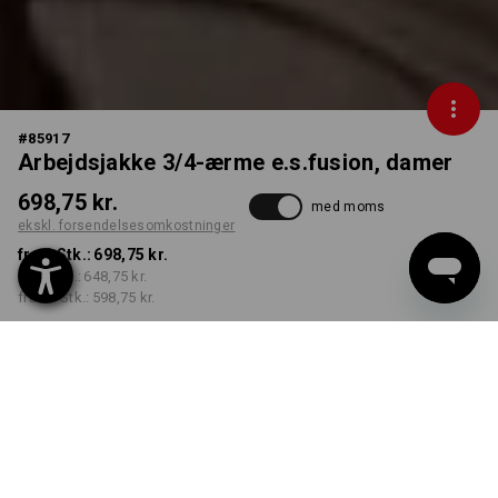
#
85917
Arbejdsjakke 3/4-ærme e.s.fusion, damer
698,75 kr.
med moms
ekskl. forsendelsesomkostninger
fra 1 Stk.:
698,75 kr.
fra 3 Stk.:
648,75 kr.
fra 10 Stk.:
598,75 kr.
Leveringstid ca. 3-6
hverdage
FARVE
STØRRELSE
XS
vælg
vælg
kastanje / hvid