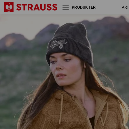
PRODUKTER
Fiberpels hættejakke
mandelbru
e.s.e:pic, damer