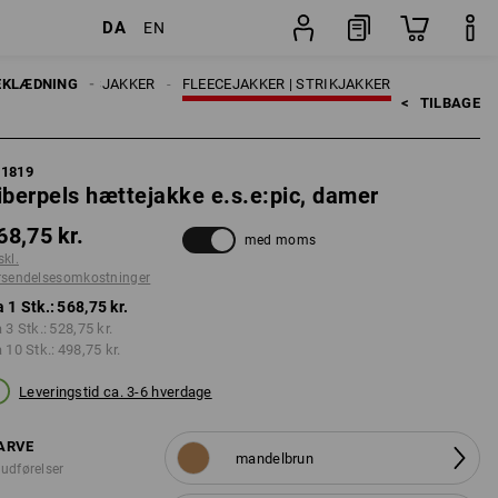
DA
EN
stninger
Stk.
ER
EKLÆDNING
ARBEJDSJAKKER
FLEECEJAKKER | STRIKJAKKER
<   
TILBAGE
61819
iberpels hættejakke e.s.e:pic, damer
68,75 kr.
med moms
skl.
rsendelsesomkostninger
a 1 Stk.:
568,75 kr.
a 3 Stk.:
528,75 kr.
a 10 Stk.:
498,75 kr.
Leveringstid ca. 3-6 hverdage
ARVE
mandelbrun
 udførelser