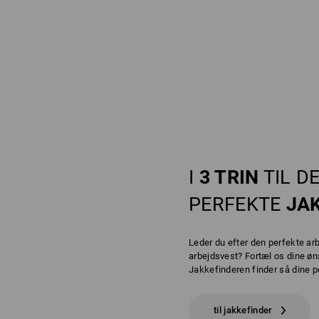
I
3 TRIN
TIL D
PERFEKTE
JA
Leder du efter den perfekte arb
arbejdsvest? Fortæl os dine øn
Jakkefinderen finder så dine pe
til jakkefinder