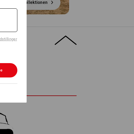
til kollektionen
stillinger
le