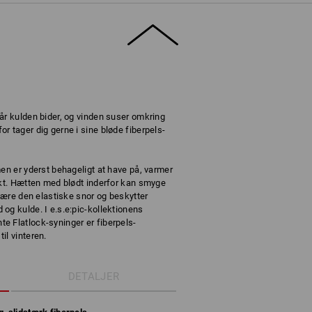
år kulden bider, og vinden suser omkring
r tager dig gerne i sine bløde fiberpels-
men er yderst behageligt at have på, varmer
rkt. Hætten med blødt inderfor kan smyge
 være den elastiske snor og beskytter
og kulde. I e.s.e:pic-kollektionens
e Flatlock-syninger er fiberpels-
il vinteren.
DETALJER