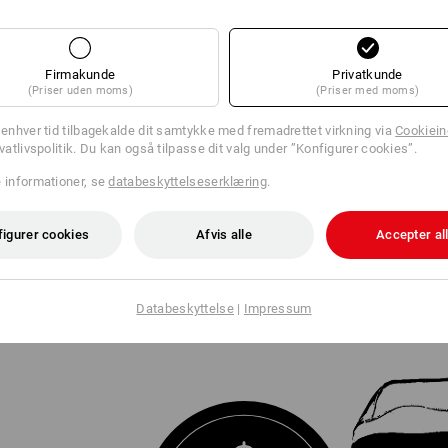
Firmakunde
Privatkunde
(Priser uden moms)
(Priser med moms)
IVNING
l enhver tid tilbagekalde dit samtykke med fremadrettet virkning via
Cookieind
ivatlivspolitik. Du kan også tilpasse dit valg under ”Konfigurer cookies”.
e informationer, se
databeskyttelseserklæring
.
figurer cookies
Afvis alle
Accepter al
ER
 perfekte jakke
Databeskyttelse
|
Impressum