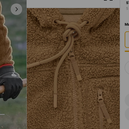
S
5
M