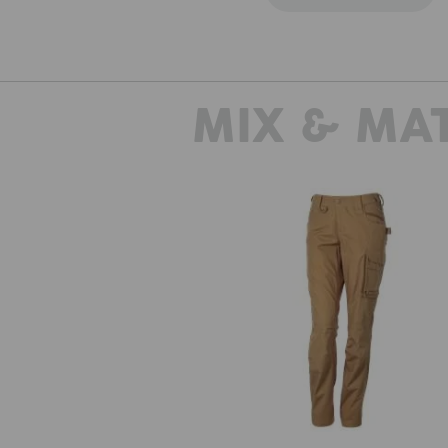
MIX & MA
Bukser e.s.e:pic ripstop, damer