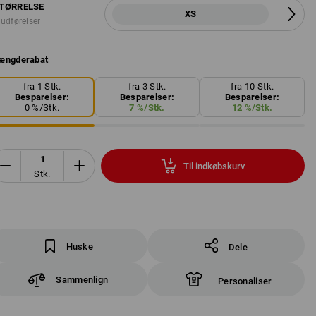
TØRRELSE
XS
 udførelser
ængderabat
fra 1 Stk.
fra 3 Stk.
fra 10 Stk.
Besparelser:
Besparelser:
Besparelser:
0
%/
Stk.
7
%/
Stk.
12
%/
Stk.
Til indkøbskurv
Stk.
Huske
Dele
Sammenlign
Personaliser