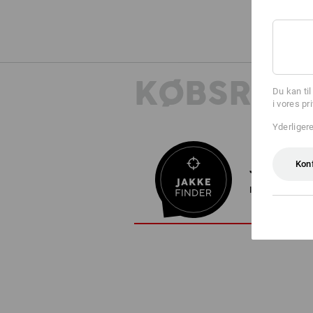
KØBSRÅDG
Du kan ti
i vores pr
Yderliger
Kon
JAKKEFIND
I 3 trin til den