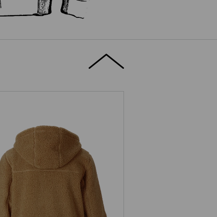
erpels hættejakke e.s.e:pic, damer