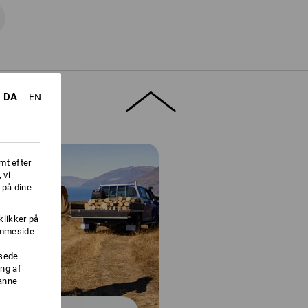
DA
EN
mt efter
 vi
 på dine
klikker på
jemmeside
ssede
ng af
danne