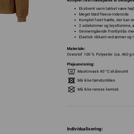
Komplet foret hættejakke af behagelig
Ekstremt varm takket være højl
Meget blød fleece-inderside
Komplet foret hætte, der kan 
2 sidelommer og brystlomme, a
Gennemgående frontlynlås me
Elastisk ribkant ved ærmer og 
Materiale:
Overstof
100
%
Polyester
(ca. 460 g
Plejeanvisning:
Maskinvask 40 °C skånsomt
Må ikke tørretumbles
Må ikke renses kemisk
Individualisering: