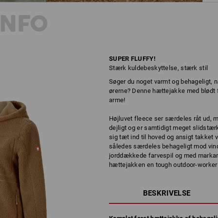
INFO
SUPER FLUFFY!
Stærk kuldebeskyttelse, stærk stil
Søger du noget varmt og behageligt, n
ørerne? Denne hættejakke med blødt fo
arme!
Højluvet fleece ser særdeles råt ud, 
dejligt og er samtidigt meget slidstæ
sig tæt ind til hoved og ansigt takket
således særdeles behageligt mod vind 
jorddækkede farvespil og med markant
hættejakken en tough outdoor-worker t
BESKRIVELSE