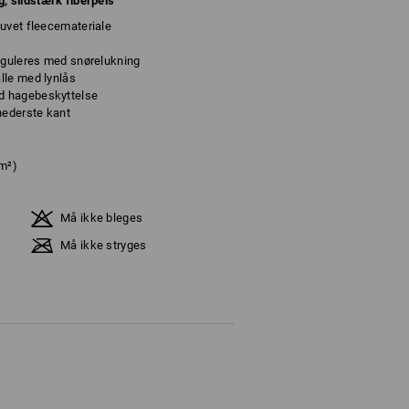
, slidstærk fiberpels
uvet fleecemateriale
reguleres med snørelukning
lle med lynlås
d hagebeskyttelse
nederste kant
/m²)
Må ikke bleges
Må ikke stryges