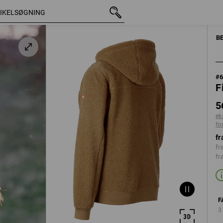
med moms
568,75 kr.
XS
n
ekskl. forsendelsesomko
DAM
B
#
F
5
ek
fo
fr
fr
fr
F
3