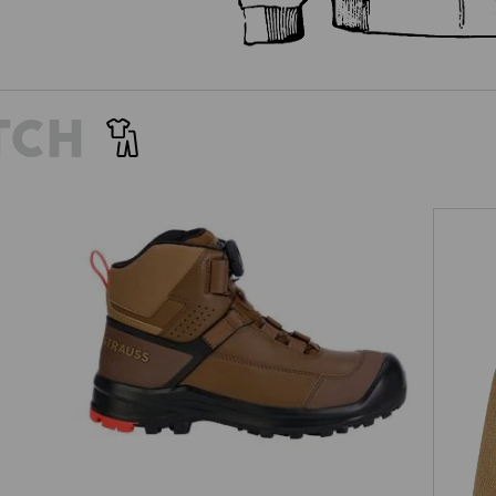
TCH
S3 sikkerhedssko e.s. Sawato mid
Fib