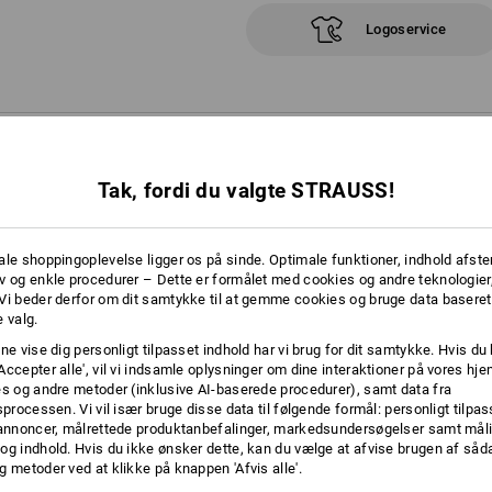
Logoservice
RE OPLYSNINGER
Tak, fordi du valgte STRAUSS!
ale shoppingoplevelse ligger os på sinde. Optimale funktioner, indhold afste
v og enkle procedurer – Dette er formålet med cookies og andre teknologier,
Vi beder derfor om dit samtykke til at gemme cookies og bruge data baseret
 valg.
årdt
ne vise dig personligt tilpasset indhold har vi brug for dit samtykke. Hvis du 
verden.
Accepter alle', vil vi indsamle oplysninger om dine interaktioner på vores h
es og andre metoder (inklusive AI-baserede procedurer), samt data fra
e
sprocessen. Vi vil især bruge disse data til følgende formål: personligt tilpa
 annoncer, målrettede produktanbefalinger, markedsundersøgelser samt måli
og indhold. Hvis du ikke ønsker dette, kan du vælge at afvise brugen af så
g metoder ved at klikke på knappen 'Afvis alle'.