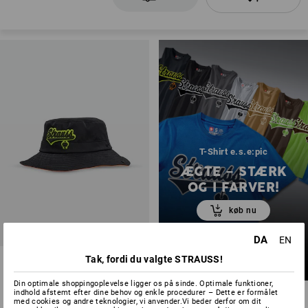
T-Shirt e.s.e:pic
ÆGTE – STÆRK
OG I FARVER!
køb nu
DA
EN
Tak, fordi du valgte STRAUSS!
Hat e.s.e:pic, børn
Din optimale shoppingoplevelse ligger os på sinde. Optimale funktioner,
2
farver
indhold afstemt efter dine behov og enkle procedurer – Dette er formålet
fra
78,75 kr.
med cookies og andre teknologier, vi anvender.Vi beder derfor om dit