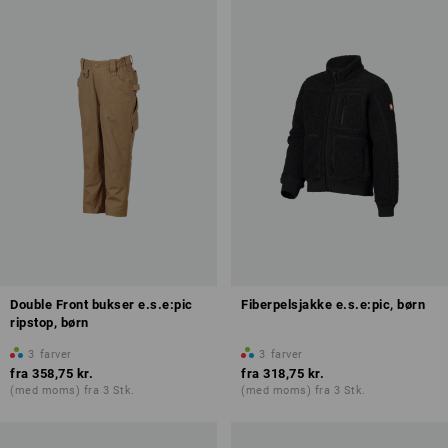
Double Front bukser e.s.e:pic
Fiberpelsjakke e.s.e:pic, børn
ripstop, børn
3
farver
3
farver
fra
358,75 kr.
fra
318,75 kr.
(med moms) fra 3 Stk.
(med moms) fra 3 Stk.