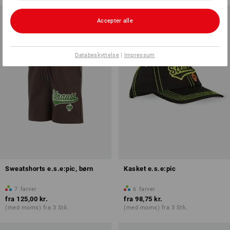
Accepter alle
Databeskyttelse
|
Impressum
Sweatshorts e.s.e:pic, børn
Kasket e.s.e:pic
7
farver
6
farver
fra
125,00 kr.
fra
98,75 kr.
(med moms) fra 3 Stk.
(med moms) fra 3 Stk.