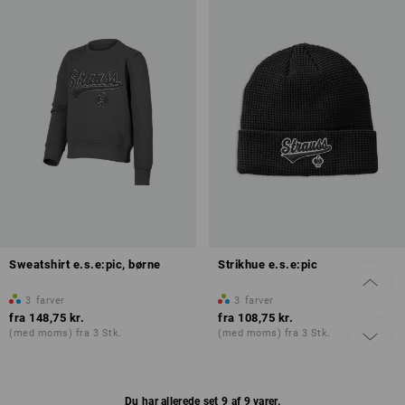
Sweatshirt e.s.e:pic, børne
Strikhue e.s.e:pic
3
farver
3
farver
fra
148,75 kr.
fra
108,75 kr.
(med moms) fra 3 Stk.
(med moms) fra 3 Stk.
Du har allerede set 9 af 9 varer.