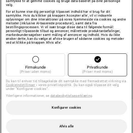
samtykke til at gemme cookies og bruge data baseret på dine personlige
(med moms) fra 3 Stk.
valg.
For at kunne vise dig personligt tilpasset indhold har vi brug for dit
samtykke. Hvis du klikker på knappen 'Accepter alle', vil vi indsamle
oplysninger om dine interaktioner på vores hjemmeside via cookies og andre
metoder (inklusive AI-baserede procedurer), samt data fra
bestillingsprocessen. Vi vil især bruge disse data til følgende formål:
personligt tilpassede tilbud og annoncer, målrettede produktanbefalinger,
markedsundersøgelser samt måling af annoncer og indhold. Hvis du ikke
ønsker dette, kan du vælge at afvise brugen af sådanne cookies og metoder
ved at klikke på knappen 'Afvis alle'.
Firmakunde
Privatkunde
(Priser uden moms)
(Priser med moms)
Du kan til enhver tid tilbagekalde dit samtykke med fremadrettet virkning via
Cookieindstillinger
i vores privatlivspolitik. Du kan også tilpasse dit valg
under ”Konfigurer cookies”.
Yderligere informationer, se
databeskyttelseserklæring
.
Rygsæk e.s.e:pic
T-Shirt e.s.e:pic, børn
Konfigurer cookies
3
farver
8
farver
fra
218,75 kr.
fra
78,75 kr.
Afvis alle
(med moms) fra 3 Stk.
(med moms) fra 3 Stk.