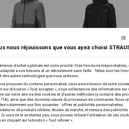
4/1
avec gilet intérieur (classe 
Étanche, coupe-vent et respir
extreme
Finition étanche des coutures
2 poches fendues en biais ave
Poche de poitrine et poche int
CLICK-IN
Fermeture éclair à 2 voies à l'
DE
Le gilet matelassé à doublure souple et léger est très f
menton
extérieure étanche : sur le col et au niveau des ouvertur
Col montant et capuche à taille 
us nous réjouissons que vous ayez choisi STRAUS
1
et fixé sur la veste.
/
6
Poignets élastiques intérieurs
Bordure des manches rabattab
L'avantage : la zone du corps est agréablement cha
Veste de fonction 3 en 1 e.s.​
Veste de fonction 3 en 1 e.s.​
mobiles, sans accumulation de chaleur !
Matière :
trail snow
motion 2020, hommes
érience d'achat optimale est notre priorité ! Des fonctions irréprochables,
tissu extérieur 100 % polyester (env.
adaptés à vos besoins et un déroulement sans faille - Telles sont les fon
Une équipe fonctionnelle et flexible entre protection c
Lavage en machine à 30 °C.
t des autres technologies que nous utilisons.
thermique !
Caractéristiques identiques:
Caractéristiques identiques:
ous proposer du contenu personnalisé, nous avons besoin de votre conse
Équipement du gilet intérieur :
nt sur le bouton « Tout accepter », nous collecterons des informations sur
ons sur notre site via des cookies et d'autres méthodes (y compris des pr
Gilet matelassé à encliqueter, u
 l'IA), ainsi que des données issues du processus de commande. Nous ut
Souple et résistant au vent av
es notamment aux fins suivantes : offres et publicités personnalisées,
chaude
23
21
ations de produits ciblées, études de marché, et mesure des publicités 
Boutons-pression continus
BIEN CHAUDE :
 Si vous ne le souhaitez pas, vous pouvez refuser l'utilisation de ces cook
2 poches fendues avec fermetur
en cliquant sur le bouton « Tout refuser ».
 E.S.AMBITION
Bordure dans le dos et décou
dans une couleur contrastée