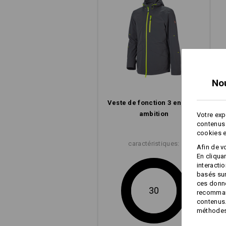
No
Veste de fonction 3 en 1 e.s.​
ambition
Votre exp
contenus 
cookies e
caractéristiques:
Afin de v
En cliqua
interacti
basés sur
ces donné
30
recommand
UNE MISE À NIVEAU 
contenus.
méthodes 
LE GILET CHAUFFANT