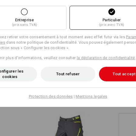
t le gilet chauffant : Pour un boost de chaleur
+3 autres caractéristiques
+9 autres caractéristiques
Matière :
plus
tissu extérieur 100 % polyester (env.
our le gilet chauffant e.s.ambition ! Le gilet intérieur
Entreprise
Particulier
doublure 100 % polyester,
mplacé par le gilet matelassé chauffant de la
(prix sans TVA)
(prix avec TVA)
rembourrage 100 % polyester.
ueter et à retirer, il chauffe rapidement avec une
Lavage en machine à 40 °C.
via Powerbank*.
ez retirer votre consentement à tout moment avec effet futur via les
Para
ies
dans notre politique de confidentialité. Vous pouvez également person
ection sous « Configurer les cookies ».
Comparer tous les détails
nir plus d'informations, veuillez consulter
la déclaration de confidentialité
.
Couche de chaleur
aison – à commander séparément
nfigurer les
Tout refuser
Tout accept
cookies
Couche de protection ant
TCH
Protection des données
|
Mentions legales
Cliquez sur le bouton "Fiche techniqu
Fiche technique
Personnalisation :