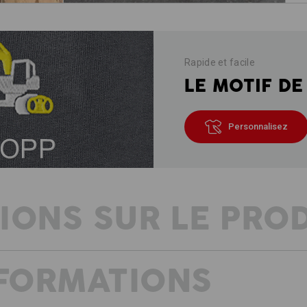
Rapide et facile
LE MOTIF DE
Personnalisez
IONS SUR LE PRO
NFORMATIONS
UNE COMBINAISON DÉCONTRACTÉE 
le corps au chaud – les bras libres 
Enfin des vêtements workwear qui rel