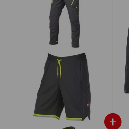
Concevoir soi-
Pantalon à taille élastique
même
e.s.ambition
Ves
PERFORMANCES ÉLEVÉES PAR TOUS LES 
Wear et du monde du travail rencontrent un dynamisme de design maxima
ection e.s.ambition affronte les éléments avec brio, sans faire de com
Fonctionnelle short e.s.ambition
 aux intempéries, des fonctionnalités intelligentes et des coupes sportiv
même lorsque les conditions deviennent difficiles.
Découvrir la collection
+