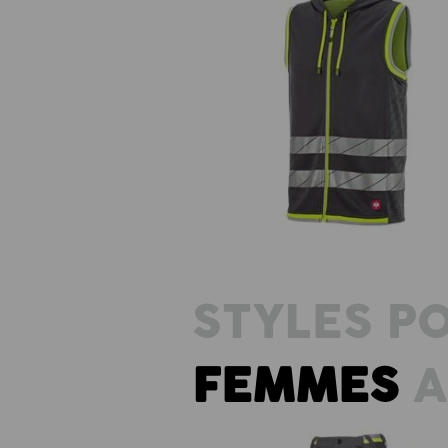
Gilet fonctionnel réfléchissant
e.s.ambition
STYLES P
FEMMES
A