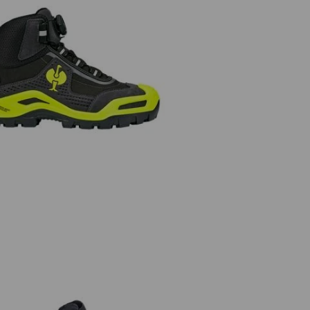
3 Chaussures hautes de sécurité
e.s.Kastra II mid