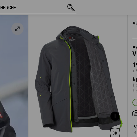
e
TTC
196,23 €
S
+ frais d'expédi
V
#
V
1
+ 
à 
à 
à 
C
4