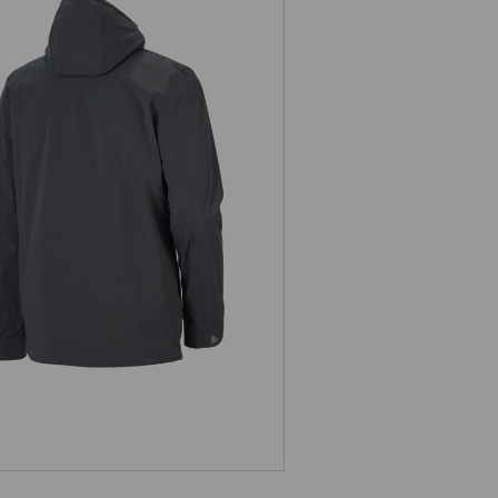
Service de logos
te de fonction 3 en 1 e.s.ambition
TEMPS
l. Avec des tissus fonctionnels pour
promis en matière de mobilité et de
es : ces Workwear tiennent le cap,