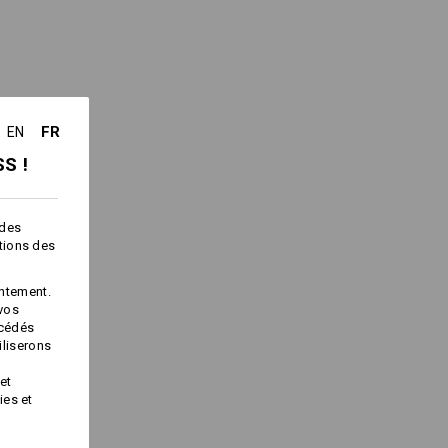
4/4 sans gilet intérieur)
®
ante grâce à la membrane dryplexx
c patte
érieure, toutes deux avec un zip
avant, hydrofuge et avec protection du
FR
EN
acile à encliqueter sur la veste
es des bras. Il est ainsi bien intégré
réglable, à fixer à l’avant
S !
le avec éléments réfléchissants
uffée, les bras restent libres et
 des
2
 128 g/m
)
ctions des
ontre les intempéries et couche
ntement.
 vos
océdés
ltra léger et sportif
iliserons
®
ec une doublure ISOFILL
100 légèrement
et
ies et
e éclair invisible
pes sur les bras avec des bords-côtes