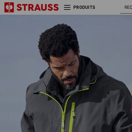
PRODUITS
Veste de fonction 3 en 1
anthracit
e.s.ambition
/ jaune
fluo