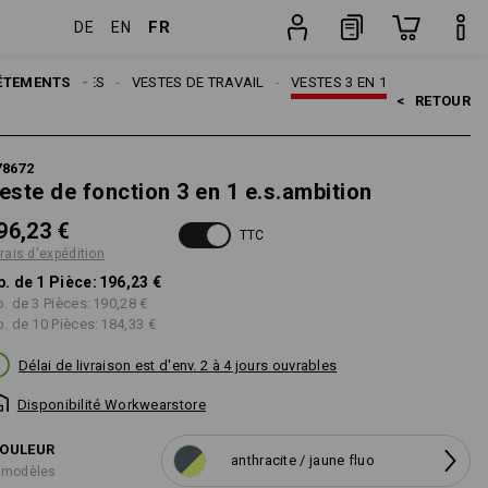
FR
DE
EN
tion
Pièce
ÊTEMENTS
HOMMES
VESTES DE TRAVAIL
VESTES 3 EN 1
<   
RETOUR
78672
este de fonction 3 en 1 e.s.ambition
96,23 €
TTC
frais d'expédition
p. de 1 Pièce:
196,23 €
p. de 3 Pièces:
190,28 €
p. de 10 Pièces:
184,33 €
Délai de livraison est d'env. 2 à 4 jours ouvrables
Disponibilité Workwearstore
OULEUR
anthracite / jaune fluo
 modèles