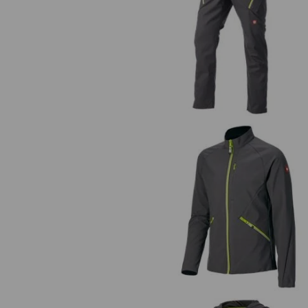
Pantalon à poches multiples
e.s.ambition
DES 
e.s.ambition – des éléments Active-
un maximum de performance, la coll
Veste Softshell e.s.ambition
confort. Des matériaux résistants