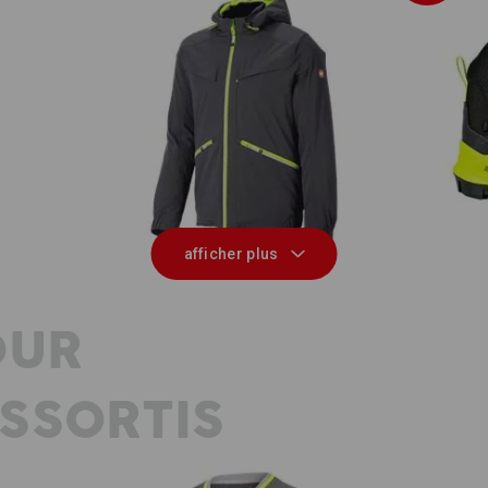
S
Veste d'hiver e.s.ambition
afficher plus
OUR
SSORTIS