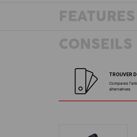
FEATURES
Résis
CONSEILS
CLICK-OUT
TROUVER D
En quelques clics seulement, une ves
peuvent être portés individuellement 
Comparez l'arti
alternatives
La veste extérieure résistante aux i
efficacement contre l'humidité. Elle 
Le gilet matelassé décontracté donne
et mobile – et dans le style Ambition s
porté seul.