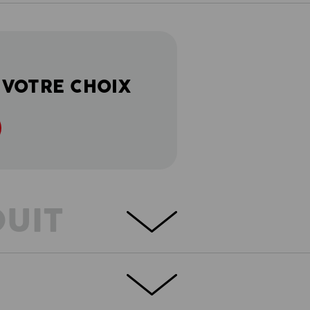
 VOTRE CHOIX
DUIT
: VESTE + GILET
de leurs mouvements !
èvent tous les défis des conditions