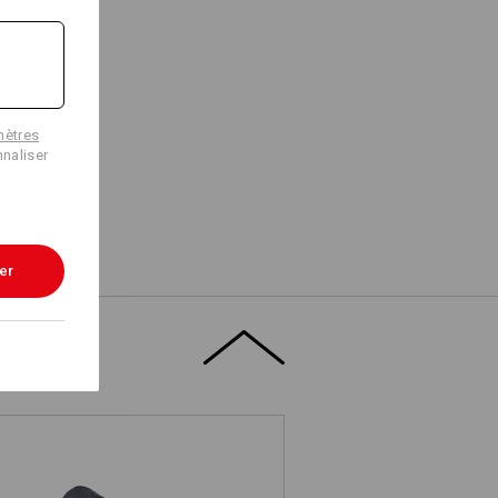
2
 45 g/m
),
mètres
naliser
er
i-intempéries
e" pour obtenir plus d'informations.