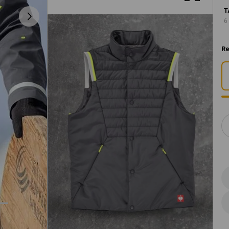
T
6
Re