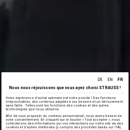
FR
DE
EN
Nous nous réjouissons que vous ayez choisi STRAUSS !
Votre expérience d'achat optimale est notre priorité ! Des fonctions
irréprochables, des contenus adaptés à vos besoins et un déroulement
sans faille - Telles sont les fonctions des cookies et des autres
technologies que nous utilisons.
Afin de vous proposer du contenu personnalisé, nous avons besoin de
votre consentement. En cliquant sur le bouton « Tout accepter », nous
collecterons des informations sur vos interactions sur notre site via des
cookies et d'autres méthodes (y compris des procédés basés sur l'IA),