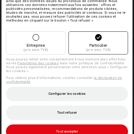
ainsi que des données issues du processus de commande. Nous
utiliserons ces données notamment aux fins suivantes : offres et
publicités personnalisées, recommandations de produits ciblées,
études de marché, et mesure des publicités et contenus. Si vous ne le
souhaitez pas, vous pouvez refuser l'utilisation de ces cookies et
méthodes en cliquant sur le bouton « Tout refuser ».
Entreprise
Particulier
(prix sans TVA)
(prix avec TVA)
Vous pouvez retirer votre consentement à tout moment avec effet futur
via les
Paramètres des cookies
dans notre politique de confidentialité.
Vous pouvez également personnaliser votre sélection sous « Configurer
les cookies ».
Pour obtenir plus d'informations, veuillez consulter
la déclaration de
confidentialité
.
Configurer les cookies
Tout refuser
Tout accepter