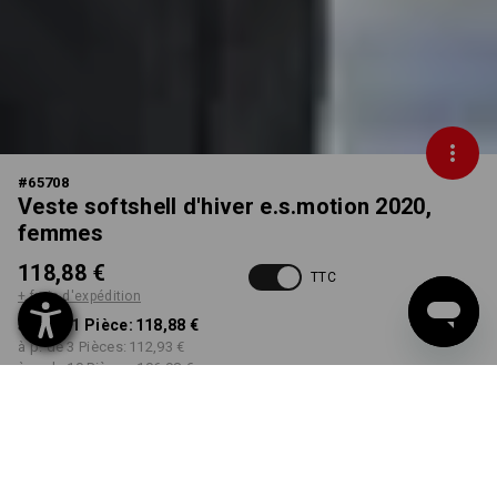
#
65708
Veste softshell d'hiver e.s.motion 2020,
femmes
118,88 €
TTC
+ frais d'expédition
à p. de 1 Pièce:
118,88 €
à p. de 3 Pièces:
112,93 €
à p. de 10 Pièces:
106,98 €
Délai de livraison est d'env.
Disponibilité Workwearstore
2 à 4 jours ouvrables
COULEUR
TAILLE