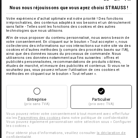
Nous nous réjouissons que vous ayez choisi STRAUSS !
Votre expérience d'achat optimale est notre priorité ! Des fonctions
irréprochables, des contenus adaptés à vos besoins et un déroulement
sans faille - Telles sont les fonctions des cookies et des autres
technologies que nous utilisons.
Afin de vous proposer du contenu personnalisé, nous avons besoin de
votre consentement. En cliquant sur le bouton « Tout accepter », nous
collecterons des informations sur vos interactions sur notre site via des
cookies et d'autres méthodes (y compris des procédés basés sur l'IA),
ainsi que des données issues du processus de commande. Nous
utiliserons ces données notamment aux fins suivantes : offres et
publicités personnalisées, recommandations de produits ciblées,
études de marché, et mesure des publicités et contenus. Si vous ne le
souhaitez pas, vous pouvez refuser l'utilisation de ces cookies et
méthodes en cliquant sur le bouton « Tout refuser ».
Entreprise
Particulier
(prix sans TVA)
(prix avec TVA)
Vous pouvez retirer votre consentement à tout moment avec effet futur
via les
Paramètres des cookies
dans notre politique de confidentialité.
Vous pouvez également personnaliser votre sélection sous « Configurer
les cookies ».
Pour obtenir plus d'informations, veuillez consulter
la déclaration de
confidentialité
.