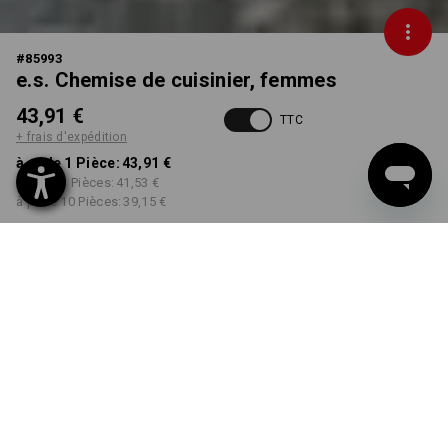
#
85993
e.s. Chemise de cuisinier, femmes
43,91 €
TTC
+ frais d'expédition
à p. de 1 Pièce:
43,91 €
à p. de 3 Pièces:
41,53 €
à p. de 10 Pièces:
39,15 €
Délai de livraison est d'env.
non disponible dans
2 à 4 jours ouvrables
Workwearstore
COULEUR
TAILLE
XS
choisir
choisir
noir
Remise sur quantité