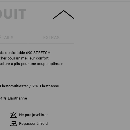
DUIT
ÉTAILS
EXTRAS
mais confortable d90 STRETCH
cher pour un meilleur confort
ructure à plis pour une coupe optimale
Élastomultiester
/
2
%
Élasthanne
14
%
Élasthanne
Ne pas javelliser
Repasser à froid