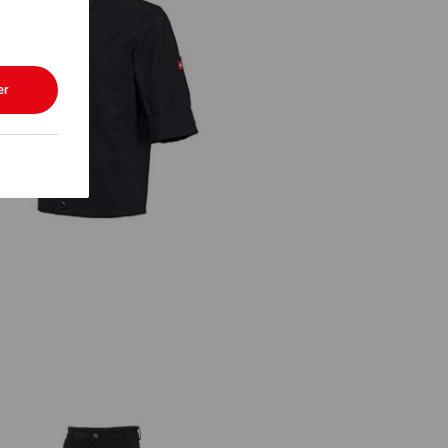
er
Veste travail manches courtes
e.s.fusion,hommes