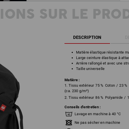
IONS SUR LE PRO
DESCRIPTION
D
Matière élastique résistante 
Large ceinture élastique à atta
Arrière rallongé et avec une st
Taille universelle
Matière :
1. Tissu extérieur
75
%
Coton
/
23
%
(ca. 230 g/m²)
2. Tissu extérieur
86
%
Polyamide
/
Conseils d'entretien :
Lavage en machine à 40 °C
Ne pas sécher en machine