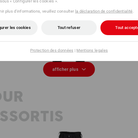
 sous « Configurer les cookies ».
ir plus d'informations, veuillez consulter
la déclaration de confidentialité
.
gurer les cookies
Tout refuser
Tout accept
r II
e.s. Pantalon de travail base, hommes
Protection des données
|
Mentions legales
afficher plus
OUR
SSORTIS