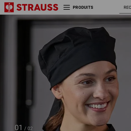
PRODUITS
Bandana e.s.fusion
01
/
02