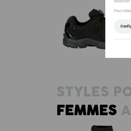
sélection
Pour obten
Confi
O2 Chaussures de travail e.s. Minka
STYLES P
FEMMES
A