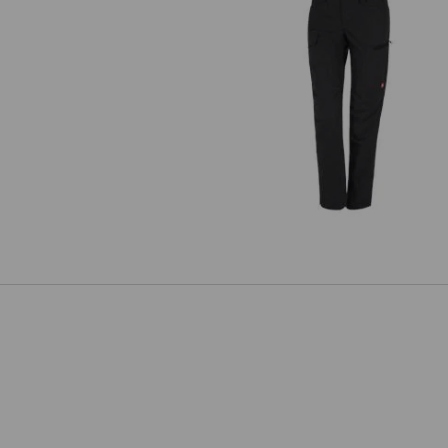
e.s. Pantalon de travail pocket
femmes