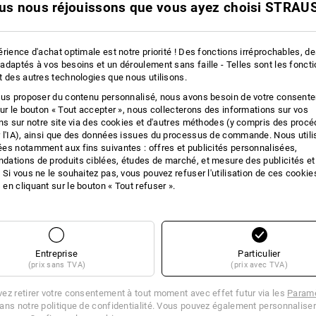
us nous réjouissons que vous ayez choisi STRAUS
O1 Chaussures de travail e.s.
Lewistown low
rience d'achat optimale est notre priorité ! Des fonctions irréprochables, d
adaptés à vos besoins et un déroulement sans faille - Telles sont les fonct
t des autres technologies que nous utilisons.
ous proposer du contenu personnalisé, nous avons besoin de votre consent
sur le bouton « Tout accepter », nous collecterons des informations sur vos
ons sur notre site via des cookies et d'autres méthodes (y compris des proc
 l'IA), ainsi que des données issues du processus de commande. Nous util
es notamment aux fins suivantes : offres et publicités personnalisées,
ations de produits ciblées, études de marché, et mesure des publicités et
 Si vous ne le souhaitez pas, vous pouvez refuser l'utilisation de ces cookie
en cliquant sur le bouton « Tout refuser ».
,
e.s. Chemise de cuisinier
Entreprise
Particulier
(prix sans TVA)
(prix avec TVA)
+
ez retirer votre consentement à tout moment avec effet futur via les
Paramè
ans notre politique de confidentialité. Vous pouvez également personnaliser