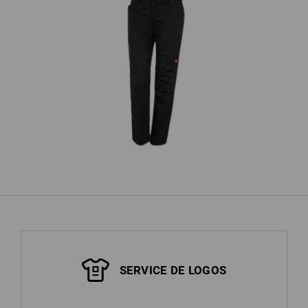
,
e.s. Pantalon de travail base, femmes
e.s
SERVICE DE LOGOS