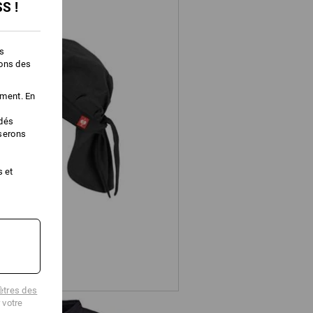
S !
es
ions des
ement. En
Bandana e.s.fusion
édés
iserons
s et
tres des
 votre