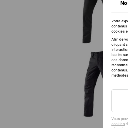
No
e.s. Pantalon de travail Chino,
hommes
Votre expé
contenus 
cookies e
Afin de v
cliquant 
interacti
basés sur
ces donné
recommand
contenus.
méthodes 
e.s. Pantalon de travail pocket
hommes
Vous pouv
cookies
d