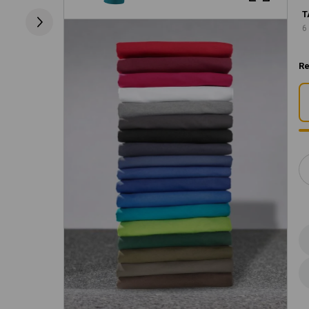
T
6
Re