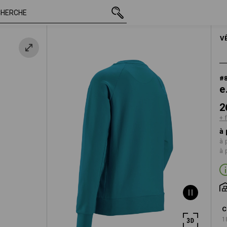
TTC
26,06 €
XS
an
+ frais d'expédition
FEMMES
V
#
e
2
+ 
à 
à 
à 
C
1