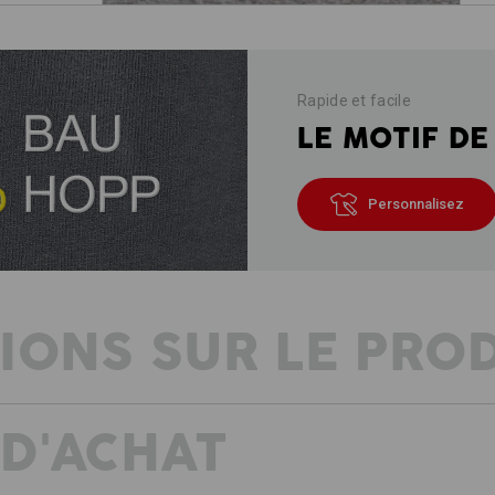
Rapide et facile
LE MOTIF DE
Personnalisez
IONS SUR LE PRO
 D'ACHAT
Des basiques discrets deviennent ai
tenue. Des couleurs marquantes et si
élastique, qui résiste à toutes les ép
au travail. Grâce à la grande sensatio