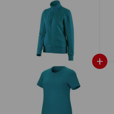
e.s. Veste sweat poly cotton, femmes
+
e.s. T-Shirt cotton stretch, femmes,
es
plus fit