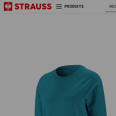
PRODUITS
e.s. Sweatshirt cotton
océ
stretch, femmes