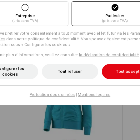
Entreprise
Particulier
(prix sans TVA)
(prix avec TVA)
TCH
ez retirer votre consentement à tout moment avec effet futur via les
Para
ies
dans notre politique de confidentialité. Vous pouvez également person
ection sous « Configurer les cookies ».
nir plus d'informations, veuillez consulter
la déclaration de confidentialité
.
nfigurer les
Tout refuser
Tout accept
cookies
Protection des données
|
Mentions legales
e.s. Hoody sweat zippé poly cotton,
mes
femmes