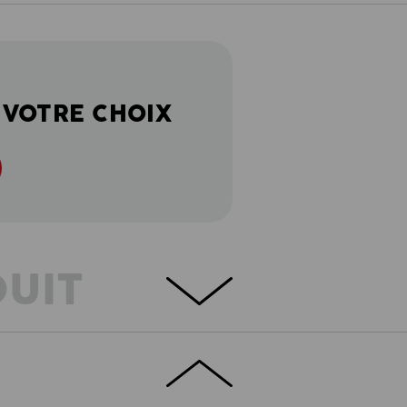
 VOTRE CHOIX
DUIT
nsi rapidement les pièces phares d'une
mples rencontrent ici un sweatshirt
reuves de style ainsi qu'aux défis extrêmes
n de confort et aux détails intelligents, ce