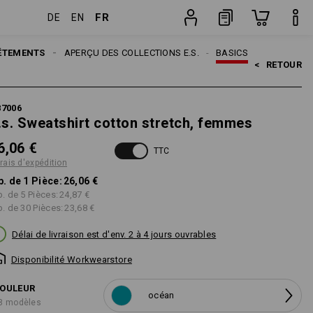
FR
DE
EN
Pièce
ÊTEMENTS
THÈMES
APERÇU DES COLLECTIONS E.S.
BASICS
<   
RETOUR
87006
.s. Sweatshirt cotton stretch, femmes
6,06 €
TTC
frais d'expédition
p. de 1 Pièce:
26,06 €
p. de 5 Pièces:
24,87 €
p. de 30 Pièces:
23,68 €
Délai de livraison est d'env. 2 à 4 jours ouvrables
Disponibilité Workwearstore
OULEUR
océan
8 modèles