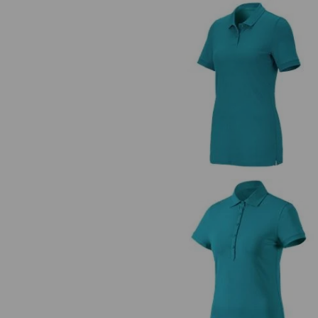
e.s. Piqué-Polo cotton stretch,
femmes
e.s. Polo cotton stretch, femm