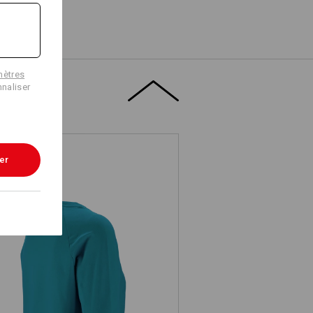
mètres
naliser
er
e.s. Sweatshirt cotton stretch,