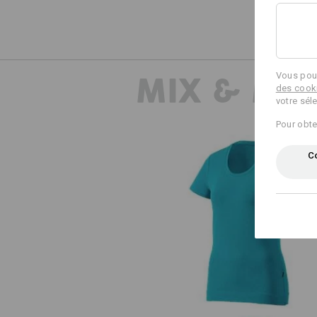
MIX & MA
Vous pouv
des cook
votre sél
Pour obte
Co
e.s. T-shirt cotton stretch, fem