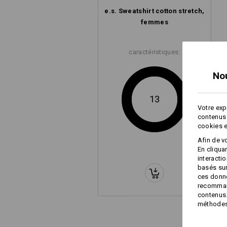
e.s. Sweatshirt cotton stretch,
femmes
caractéristiques:
No
13
Votre exp
contenus 
cookies e
Afin de v
En cliqua
interacti
basés sur
ces donné
recommand
contenus.
méthodes 