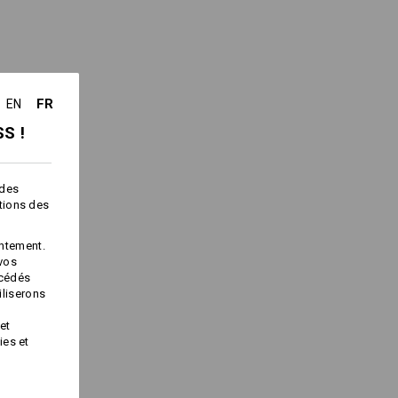
FR
EN
Service de logos
S !
 des
ctions des
ntement.
 vos
océdés
iliserons
et
ies et