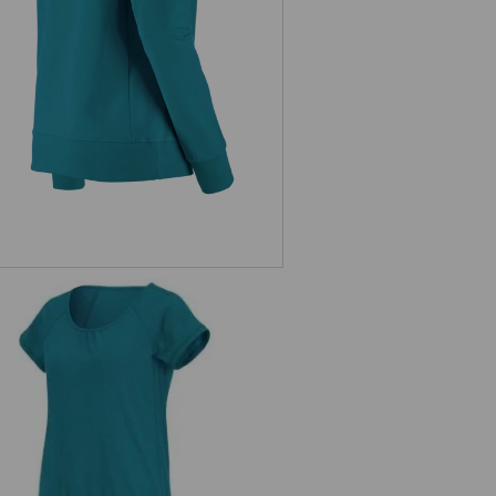
femmes
e.s. T-shirt cotton slub, femmes