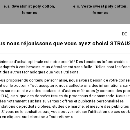
e.s. Sweatshirt poly cotton,
e.s. Veste sweat poly cotton,
femmes
femmes
Personnalisation :
Caractéristiques identiques:
Caractéristiques identiques:
Concevoir soi-
DE
même
us nous réjouissons que vous ayez choisi STRAUS
11
10
érience d'achat optimale est notre priorité ! Des fonctions irréprochables,
adaptés à vos besoins et un déroulement sans faille - Telles sont les fon
t des autres technologies que nous utilisons.
ous proposer du contenu personnalisé, nous avons besoin de votre conse
+1 autre caractéristique
nt sur le bouton « Tout accepter », nous collecterons des informations sur
ons sur notre site via des cookies et d'autres méthodes (y compris des pr
 l'IA), ainsi que des données issues du processus de commande. Nous ut
es notamment aux fins suivantes : offres et publicités personnalisées,
ations de produits ciblées, études de marché, et mesure des publicités 
 Si vous ne le souhaitez pas, vous pouvez refuser l'utilisation de ces cook
en cliquant sur le bouton « Tout refuser ».
Comparer tous les détails