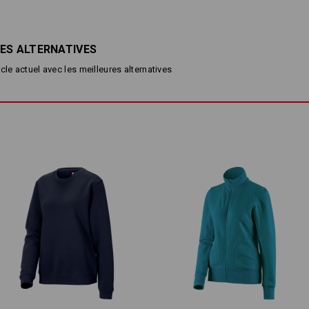
sweatshirt devient une pièce basique
coupe féminine et des matériaux de q
ES ALTERNATIVES
DESCRIPTION
D
cle actuel avec les meilleures alternatives
Sweatshirt élastique avec un c
Sweat d'été French Terry spéci
par temps chaud
Manches Raglan marquées et 
Bord-côtes sur le col, les manc
Matière :
Tissu extérieur
95
%
Coton
/
5
%
Éla
Conseils d'entretien :
Lavage en machine à 40 °C
Séchage en machine - cycle do
Ne pas nettoyer à sec