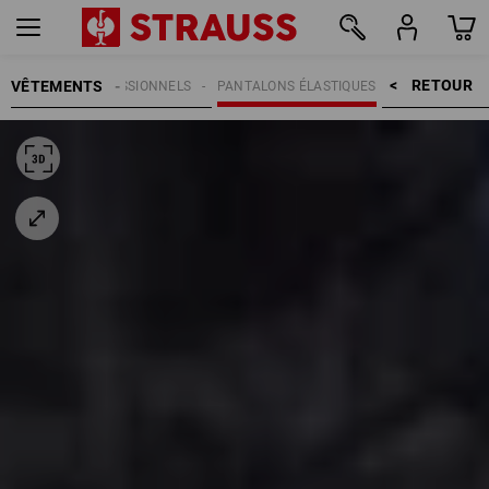
RETOUR    >
VÊTEMENTS
PANTALONS PROFESSIONNELS
PANTALONS ÉLASTIQUES