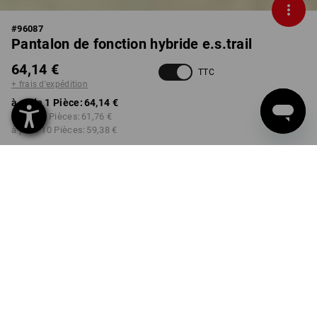
#
96087
Pantalon de fonction hybride e.s.trail
64,14 €
TTC
+ frais d'expédition
à p. de 1 Pièce:
64,14 €
à p. de 3 Pièces:
61,76 €
à p. de 10 Pièces:
59,38 €
Délai de livraison est d'env.
Disponibilité Workwearstore
2 à 4 jours ouvrables
COULEUR
TAILLE
44
choisir
choisir
anthracite / noir / orange fluo /
jaune fluo
Remise sur quantité