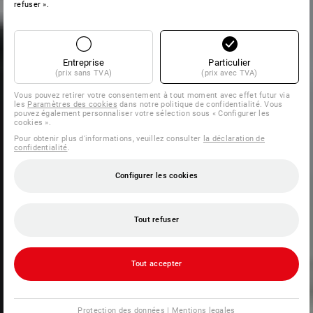
refuser ».
Entreprise
Particulier
(prix sans TVA)
(prix avec TVA)
Vous pouvez retirer votre consentement à tout moment avec effet futur via
les
Paramètres des cookies
dans notre politique de confidentialité. Vous
pouvez également personnaliser votre sélection sous « Configurer les
cookies ».
Pour obtenir plus d'informations, veuillez consulter
la déclaration de
confidentialité
.
Configurer les cookies
Tout refuser
Tout accepter
Protection des données
|
Mentions legales