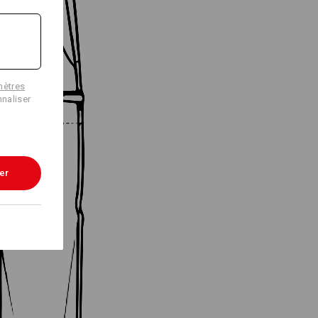
mètres
naliser
er