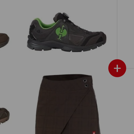
les
O2 Chaussures de travail e.s. Minkar II
+
vids
Jupe-culotte professionnelle
Ta
e.s.fusion