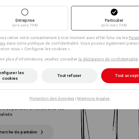
Entreprise
Particulier
(prix sans TVA)
(prix avec TVA)
ez retirer votre consentement à tout moment avec effet futur via les
Para
ies
dans notre politique de confidentialité. Vous pouvez également person
ection sous « Configurer les cookies ».
nir plus d'informations, veuillez consulter
la déclaration de confidentialité
.
ES
POUR TROUVER
nfigurer les
Tout refuser
Tout accept
ALON PARFAIT
cookies
e pantalon de travail parfait ?
Protection des données
|
Mentions legales
s préférences et vos exigences.
che de pantalon affichera ainsi vos
alisés.
cherche de pantalon