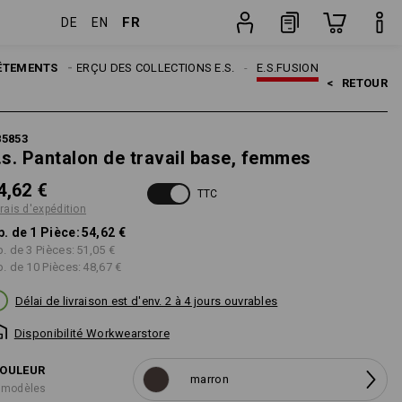
FR
DE
EN
Pièce
ÊTEMENTS
THÈMES
APERÇU DES COLLECTIONS E.S.
E.S.FUSION
<   
RETOUR
85853
.s. Pantalon de travail base, femmes
4,62 €
TTC
frais d'expédition
p. de 1 Pièce:
54,62 €
p. de 3 Pièces:
51,05 €
p. de 10 Pièces:
48,67 €
Délai de livraison est d'env. 2 à 4 jours ouvrables
Disponibilité Workwearstore
OULEUR
marron
 modèles