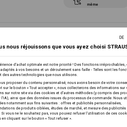
même
 D'ACHAT
DE
us nous réjouissons que vous ayez choisi STRAUS
érience d'achat optimale est notre priorité ! Des fonctions irréprochables,
 DE PANTALON
adaptés à vos besoins et un déroulement sans faille - Telles sont les fon
rfait en 3 étapes
t des autres technologies que nous utilisons.
ous proposer du contenu personnalisé, nous avons besoin de votre conse
nt sur le bouton « Tout accepter », nous collecterons des informations sur
ons sur notre site via des cookies et d'autres méthodes (y compris des pr
 l'IA), ainsi que des données issues du processus de commande. Nous ut
es notamment aux fins suivantes : offres et publicités personnalisées,
ations de produits ciblées, études de marché, et mesure des publicités 
 Si vous ne le souhaitez pas, vous pouvez refuser l'utilisation de ces cook
en cliquant sur le bouton « Tout refuser ».