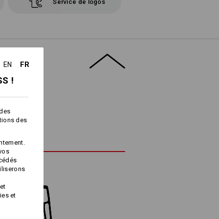
Service de logos
FR
EN
S !
 des
ctions des
ntement.
 vos
océdés
iliserons
et
ies et