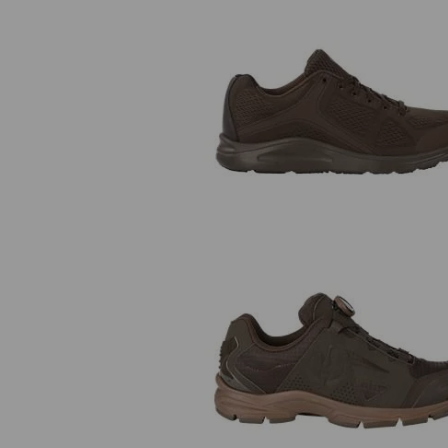
e.s. O1 Chaussures professionnel
Asterope
O1 Chaussures de travail e.s. Cor
II low