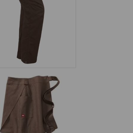
blier de chef e.s.fusion, femmes