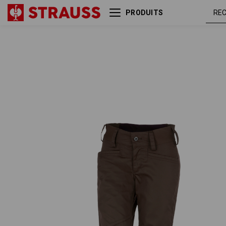
PRODUITS
e.s. Pantalon de travail base,
marr
femmes