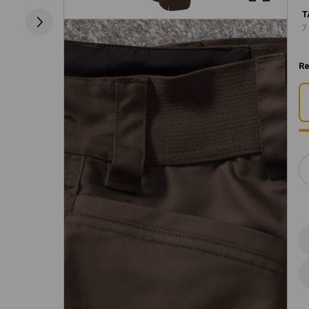
T
7
Re