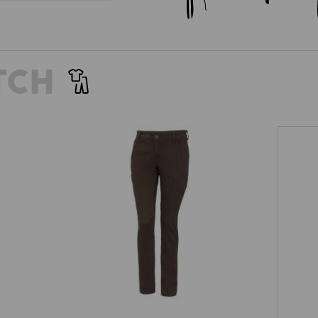
TCH
,
e.s. Pantalon de travail Chino,
femmes
e.s