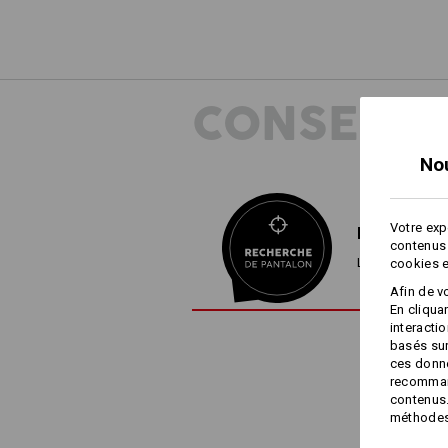
CONSEILS
No
Votre exp
RECHERCHE
contenus 
Le pantalon pa
cookies e
Afin de v
En cliqua
interacti
basés sur
ces donné
recommand
contenus.
méthodes 