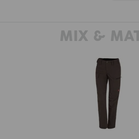
MIX & MA
e.s. Pantalon de travail pocket
femmes