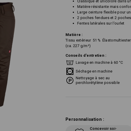
Classique et unicolore dans u
Matière résistante mais confo
Large ceinture flexible pour u
2 poches fendues et 2 poches 
Fentes latérales sur l’ourlet
Matière :
Tissu extérieur
51
%
Élastomultiester
(ca. 227 g/m²)
Conseils d'entretien :
Lavage en machine à 60 °C
Séchage en machine
Nettoyage à sec au
perchlorétylène possible
Personnalisation :
Concevoir soi-