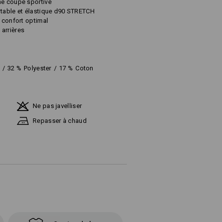
ne coupe sportive
rtable et élastique d90 STRETCH
n confort optimal
arrières
/
32
%
Polyester
/
17
%
Coton
Ne pas javelliser
Repasser à chaud