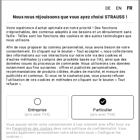
FR
DE
EN
Nous nous réjouissons que vous ayez choisi STRAUSS !
Votre expérience d'achat optimale est notre priorité ! Des fonctions
irréprochables, des contenus adaptés à vos besoins et un déroulement sans
faille - Telles sont les fonctions des cookies et des autres technologies que
nous utilisons.
Afin de vous proposer du contenu personnalisé, nous avons besoin de votre
consentement. En cliquant sur le bouton « Tout accepter », nous collecterons
des informations sur vos interactions sur notre site via des cookies et
d'autres méthodes (y compris des procédés basés sur l'IA), ainsi que des
données issues du processus de commande. Nous utiliserons ces données
notamment aux fins suivantes : offres et publicités personnalisées,
recommandations de produits ciblées, études de marché, et mesure des
publicités et contenus. Si vous ne le souhaitez pas, vous pouvez refuser
l'utilisation de ces cookies et méthodes en cliquant sur le bouton « Tout
refuser ».
Entreprise
Particulier
(prix sans TVA)
(prix avec TVA)
Vous pouvez retirer votre consentement à tout moment avec effet futur via
les
Paramètres des cookies
dans notre politique de confidentialité. Vous
pouvez également personnaliser votre sélection sous « Configurer les
cookies ».