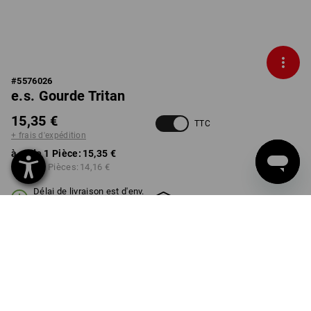
#
5576026
e.s. Gourde Tritan
15,35 €
TTC
+ frais d'expédition
à p. de 1 Pièce:
15,35 €
à p. de 3 Pièces:
14,16 €
Délai de livraison est d'env.
Disponibilité Workwearstore
2 à 4 jours ouvrables
TAILLE
1l
choisir
Remise sur quantité