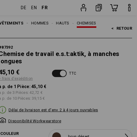
FR
DE
EN
on
Pièce
VÊTEMENTS
HOMMES
HAUTS
CHEMISES
<   
RETOUR
#
87392
Chemise de travail e.s.t:aktik, à manches
longues
45,10 €
TTC
+ frais d'expédition
à p. de 1 Pièce:
45,10 €
à p. de 3 Pièces:
42,72 €
à p. de 10 Pièces:
39,15 €
Délai de livraison est d'env. 2 à 4 jours ouvrables
Disponibilité Workwearstore
COULEUR
brun désert