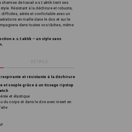
chemise de travail e.s.t:aktik tient ses
tyle. Résistant à la déchirure et robuste,
x difficiles, aérée et confortable avec un
érations en maille dans le dos et sur le
compagnera dans toutes vos tâches, même
ction e.s.t:aktik – un style sans
n.
DÉTAILS
 respirante et résistante à la déchirure
 et souple grâce à un tissage ripstop
etch
aérée et élastique
u du corps et dans le dos avec insert en
faite
s
ur