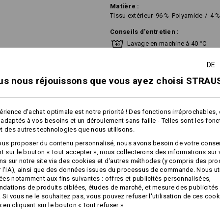
Matière :
Tissu extérieur
96
%
Polyamide
/
4
Conseils d'entretien :
Lavage en machine à 40 °C
Séchage en machine - cycle do
DE
Ne pas nettoyer à sec
us nous réjouissons que vous ayez choisi STRAUS
érience d'achat optimale est notre priorité ! Des fonctions irréprochables,
adaptés à vos besoins et un déroulement sans faille - Telles sont les fon
t des autres technologies que nous utilisons.
Personnalisation :
ous proposer du contenu personnalisé, nous avons besoin de votre conse
nt sur le bouton « Tout accepter », nous collecterons des informations sur
Concevoir soi-
ons sur notre site via des cookies et d'autres méthodes (y compris des pr
plus
même
 l'IA), ainsi que des données issues du processus de commande. Nous ut
es notamment aux fins suivantes : offres et publicités personnalisées,
ations de produits ciblées, études de marché, et mesure des publicités 
NFORMATIONS
 Si vous ne le souhaitez pas, vous pouvez refuser l'utilisation de ces cook
en cliquant sur le bouton « Tout refuser ».