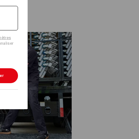
mètres
naliser
er