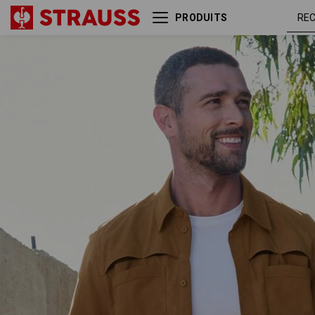
PRODUITS
Chemise de travail e.s.t:aktik,
brun
à manches longues
désert