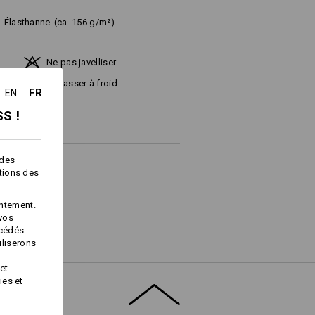
%
Élasthanne
(ca. 156 g/m²)
Ne pas javelliser
ux
Repasser à froid
FR
EN
S !
 des
ctions des
ntement.
 vos
Service de logos
océdés
iliserons
et
ies et