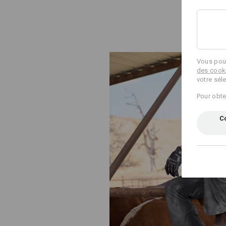
Vous pouv
des cook
votre sél
Pour obte
Co