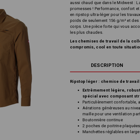
aussi chaud que dans le Midwest : La 
promesses ! Performance, confort et s
en ripstop ultra-léger pour les travau
poids de seulement 156 g/m² et des a
corps. Une pièce forte qui vous ac
les plus chaudes.
Les chemises de travail de la colle
compromis, cool en toute situatio
DESCRIPTION
Ripstop léger : chemise de travail
Extrêmement légère, robuste
spécial avec composant str
Particulièrement confortable, 
Aérations généreuses au nivea
maille pour une ventilation par
Boutonnière continue
2 poches de poitrine plaquée
Manchettes réglables en large