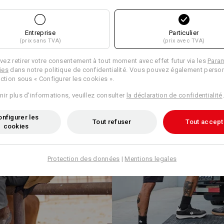
Entreprise
Particulier
(prix sans TVA)
(prix avec TVA)
ez retirer votre consentement à tout moment avec effet futur via les
Para
ies
dans notre politique de confidentialité. Vous pouvez également person
ection sous « Configurer les cookies ».
nir plus d'informations, veuillez consulter
la déclaration de confidentialité
.
nfigurer les
Tout refuser
Tout accept
cookies
Protection des données
|
Mentions legales