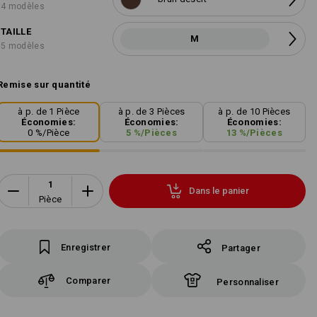
4 modèles
TAILLE
M
5 modèles
Remise sur quantité
à p. de 1 Pièce
à p. de 3 Pièces
à p. de 10 Pièces
Économies:
Économies:
Économies:
0
%/
Pièce
5
%/
Pièces
13
%/
Pièces
Dans le panier
Pièce
Enregistrer
Partager
Comparer
Personnaliser