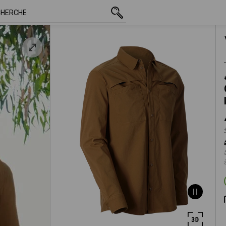
TTC
45,10 €
M
+ frais d'expéditi