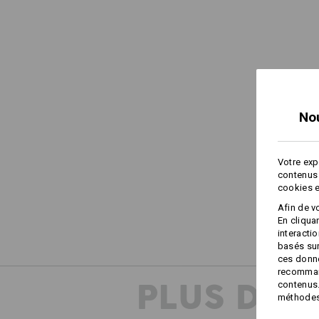
No
Votre exp
contenus 
cookies e
Afin de v
En cliqua
interacti
basés sur
ces donné
recommand
PLUS D'I
contenus.
méthodes 