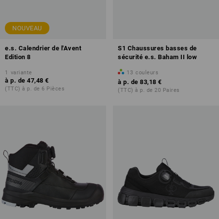
NOUVEAU
e.s. Calendrier de l'Avent
S1 Chaussures basses de
Edition 8
sécurité e.s. Baham II low
1
variante
13
couleurs
à p. de
47,48 €
à p. de
83,18 €
(TTC) à p. de 6 Pièces
(TTC) à p. de 20 Paires