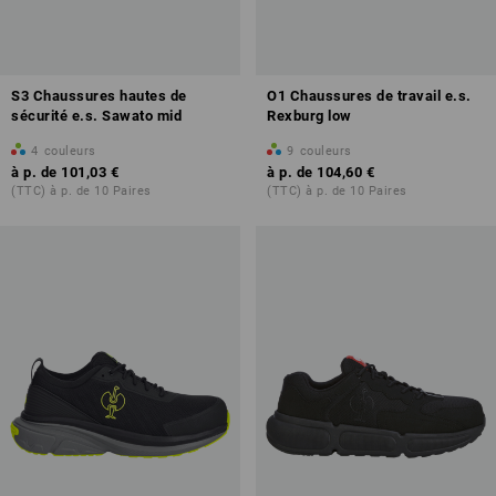
S3 Chaussures hautes de
O1 Chaussures de travail e.s.
sécurité e.s. Sawato mid
Rexburg low
4
couleurs
9
couleurs
à p. de
101,03 €
à p. de
104,60 €
(TTC) à p. de 10 Paires
(TTC) à p. de 10 Paires