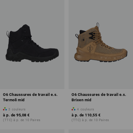
O6 Chaussures de travail e.s.
O6 Chaussures de travail e.s.
Termoli mid
Brixen mid
3
couleurs
4
couleurs
à p. de
95,08 €
à p. de
110,55 €
(TTC) à p. de 10 Paires
(TTC) à p. de 10 Paires