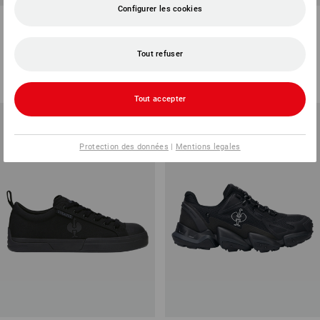
Configurer les cookies
S7S Chaussur. hautes de
S1 Chaussures hautes de
sécurité Strauss.7002 high
sécurité Strauss.1004 mid
Tout refuser
3
couleurs
5
couleurs
à p. de
118,88 €
à p. de
55,81 €
(TTC) à p. de 10 Paires
(TTC) à p. de 10 Paires
Tout accepter
Protection des données
|
Mentions legales