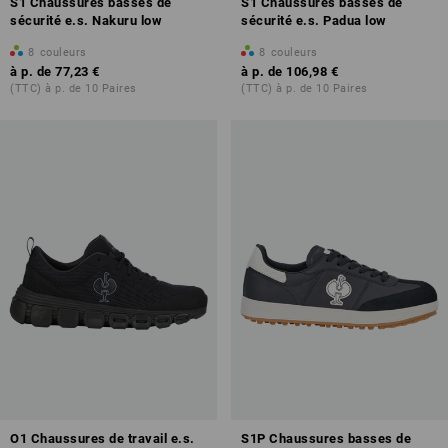
S1 Chaussures basses de
S1 Chaussures basses de
sécurité e.s. Nakuru low
sécurité e.s. Padua low
8
couleurs
8
couleurs
à p. de
77,23 €
à p. de
106,98 €
(TTC) à p. de 10 Paires
(TTC) à p. de 10 Paires
O1 Chaussures de travail e.s.
S1P Chaussures basses de