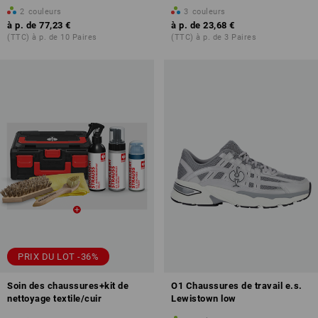
2
couleurs
3
couleurs
à p. de
77,23 €
à p. de
23,68 €
(TTC) à p. de 10 Paires
(TTC) à p. de 3 Paires
PRIX DU LOT -36%
Soin des chaussures+kit de
O1 Chaussures de travail e.s.
nettoyage textile/cuir
Lewistown low