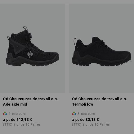
O6 Chaussures de travail e.s.
O6 Chaussures de travail e.s.
Adelaide mid
Termoli low
4
couleurs
3
couleurs
à p. de
112,93 €
à p. de
83,18 €
(TTC) à p. de 10 Paires
(TTC) à p. de 10 Paires