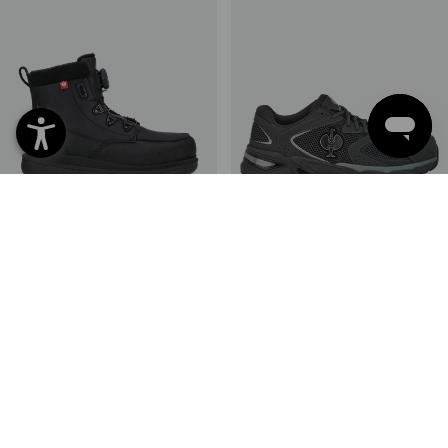
S7S Chaussures hautes
S1 Chaussures basses de
sécurité e.s. Woodside mid
sécurité e.s. St.Louis low
3
couleurs
10
couleurs
à p. de
118,88 €
à p. de
78,42 €
(TTC) à p. de 10 Paires
(TTC) à p. de 10 Paires