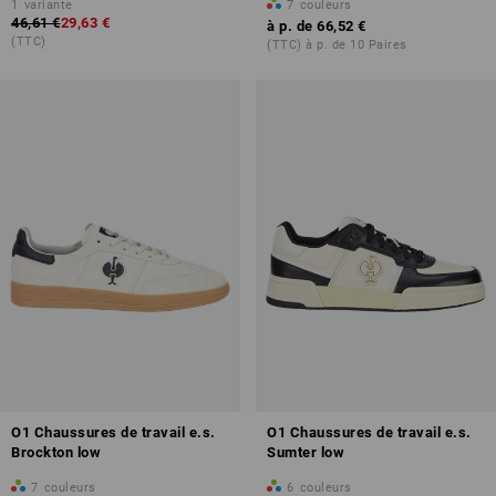
1
variante
7
couleurs
46,61 €
29,63 €
à p. de
66,52 €
(TTC)
(TTC) à p. de 10 Paires
O1 Chaussures de travail e.s.
O1 Chaussures de travail e.s.
Brockton low
Sumter low
7
couleurs
6
couleurs