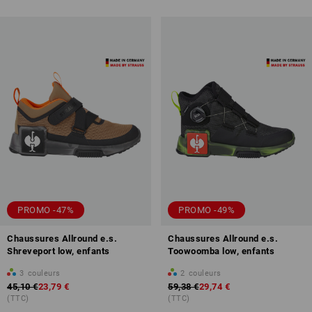
PROMO -47%
PROMO -49%
Chaussures Allround e.s.
Chaussures Allround e.s.
Shreveport low, enfants
Toowoomba low, enfants
3
couleurs
2
couleurs
45,10 €
23,79 €
59,38 €
29,74 €
(TTC)
(TTC)