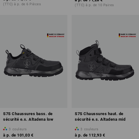
(TTC) à p. de 6 Pièces
(TTC) à p. de 10 Paires
S7S Chaussures bass. de
S7S Chaussures haut. de
sécurité e.s. Altadena low
sécurité e.s. Altadena mid
3
couleurs
3
couleurs
à p. de
101,03 €
à p. de
112,93 €