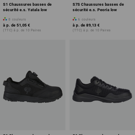
S1 Chaussures basses de
S7S Chaussures basses de
sécurité e.s. Yatala low
sécurité e.s. Peoria low
8
couleurs
6
couleurs
à p. de
51,05 €
à p. de
89,13 €
(TTC) à p. de 10 Paires
(TTC) à p. de 10 Paires