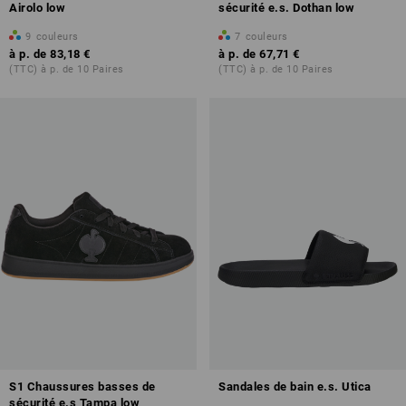
Airolo low
sécurité e.s. Dothan low
9
couleurs
7
couleurs
à p. de
83,18 €
à p. de
67,71 €
(TTC) à p. de 10 Paires
(TTC) à p. de 10 Paires
S1 Chaussures basses de
Sandales de bain e.s. Utica
sécurité e.s Tampa low