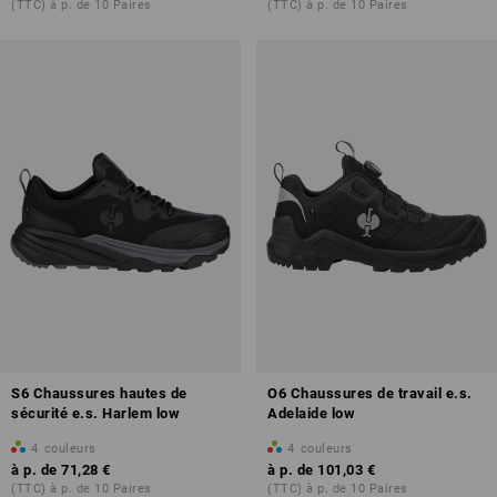
(TTC) à p. de 10 Paires
(TTC) à p. de 10 Paires
S6 Chaussures hautes de
O6 Chaussures de travail e.s.
sécurité e.s. Harlem low
Adelaide low
4
couleurs
4
couleurs
à p. de
71,28 €
à p. de
101,03 €
(TTC) à p. de 10 Paires
(TTC) à p. de 10 Paires