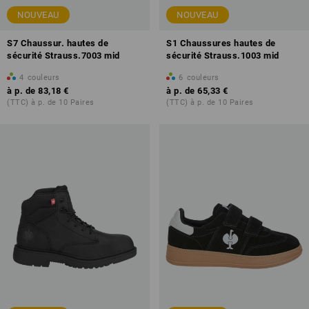
NOUVEAU
NOUVEAU
S7 Chaussur. hautes de
S1 Chaussures hautes de
sécurité Strauss.7003 mid
sécurité Strauss.1003 mid
4
couleurs
6
couleurs
à p. de
83,18 €
à p. de
65,33 €
(TTC) à p. de 10 Paires
(TTC) à p. de 10 Paires