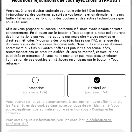
Nous nous réjouissons que vous ayez choisi STRAUSS !
Votre expérience d'achat optimale est notre priorité ! Des fonctions
S7 Chaussur. hautes de
irréprochables, des contenus adaptés à vos besoins et un déroulement sans
sécurité Strauss.7004 high
faille - Telles sont les fonctions des cookies et des autres technologies que
nous utilisons.
3
couleurs
Afin de vous proposer du contenu personnalisé, nous avons besoin de votre
à p. de
71,28 €
consentement. En cliquant sur le bouton « Tout accepter », nous collecterons
des informations sur vos interactions sur notre site via des cookies et
(TTC) à p. de 10 Paires
d'autres méthodes (y compris des procédés basés sur l'IA), ainsi que des
données issues du processus de commande. Nous utiliserons ces données
notamment aux fins suivantes : offres et publicités personnalisées,
recommandations de produits ciblées, études de marché, et mesure des
publicités et contenus. Si vous ne le souhaitez pas, vous pouvez refuser
l'utilisation de ces cookies et méthodes en cliquant sur le bouton « Tout
refuser ».
Entreprise
Particulier
(prix sans TVA)
(prix avec TVA)
Vous pouvez retirer votre consentement à tout moment avec effet futur via
les
Paramètres des cookies
dans notre politique de confidentialité. Vous
pouvez également personnaliser votre sélection sous « Configurer les
cookies ».
Pour obtenir plus d'informations, veuillez consulter
la déclaration de
confidentialité
.
NOUVEAU
NOUVEAU