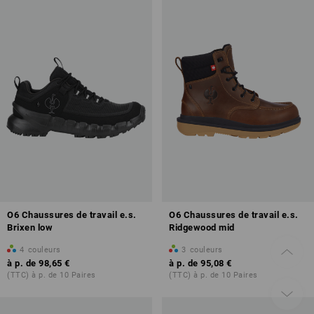
O6 Chaussures de travail e.s.
O6 Chaussures de travail e.s.
Brixen low
Ridgewood mid
4
couleurs
3
couleurs
à p. de
98,65 €
à p. de
95,08 €
(TTC) à p. de 10 Paires
(TTC) à p. de 10 Paires