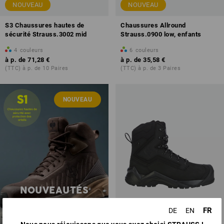
NOUVEAU
NOUVEAU
S3 Chaussures hautes de
Chaussures Allround
sécurité Strauss.3002 mid
Strauss.0900 low, enfants
4
couleurs
6
couleurs
à p. de
71,28 €
à p. de
35,58 €
(TTC) à p. de 10 Paires
(TTC) à p. de 3 Paires
NOUVEAU
NOUVEAUTÉS
CHAUSSURES
FR
DE
EN
NOUVEAU
découvrir maintenant