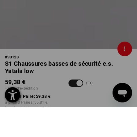
#
93123
S1 Chaussures basses de sécurité e.s.
Yatala low
59,38 €
TTC
+ frais d'expédition
à p. de 1 Paire:
59,38 €
à p. de 3 Paires:
55,81 €
à p. de 10 Paires:
51,05 €
Délai de livraison est d'env.
Disponibilité Workwearstore
2 à 4 jours ouvrables